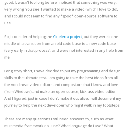
good. It wasn't too long before I noticed that something was very,
very wrong. You see, I wanted to make a video (which I love to do),
and I could not seem to find any *good* open-source software to
use.
So, I considered helping the
Cinelerra project
, but they were in the
middle of a transition from an old code base to a new code base
(very early in that process), and were not interested in any help from
me.
Long story short, I have decided to put my programming and design
skills to the ultimate test. I am going to take the best ideas from all
the non-linear video editors and compositors that I know and love
(from Windows) and make an open-source, kick-ass video editor.
And I figured, just in case I don't make it out alive, I will document my
journey to help the next developer who might walk in my footsteps.
There are many questions I still need answers to, such as what
multimedia framework do I use? What language do I use? What