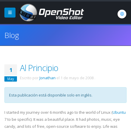
Blog
Al Principio
1
Escrito por
Jonathan
el
1 de mayo de 2008
.
May
Esta publicación está disponible solo en inglés.
I started my journey over 6 months ago to the world of Linux (
Ubuntu
7 to be specific). It was a beautiful place. It had photos, music, eye
candy, and lots of free, open-source software to enjoy. Life was