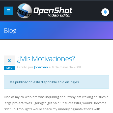
Blog
¿Mis Motivaciones?
8
Escrito por
Jonathan
el
8 de mayo de 2008
.
May
Esta publicación está disponible solo en inglés.
One of my co-workers was inquiring about why am I taking on such a
large project? Was I going to get paid? If successful, would I become
rich? So, I thought I would share my underlying motivations with