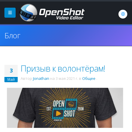
Блог
Призыв к волонтёрам!
3
Автор
Jonathan
на
3 мая 2021 г.
в
Общее
.
Май