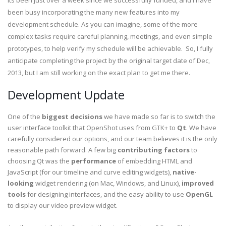
Its been just over a week since we successfully funded, and I have
been busy incorporating the many new features into my
development schedule. As you can imagine, some of the more
complex tasks require careful planning, meetings, and even simple
prototypes, to help verify my schedule will be achievable. So, I fully
anticipate completing the project by the original target date of Dec,
2013, but I am still working on the exact plan to get me there.
Development Update
One of the
biggest decisions
we have made so far is to switch the
user interface toolkit that OpenShot uses from GTK+ to
Qt
. We have
carefully considered our options, and our team believes it is the only
reasonable path forward. A few big
contributing factors
to
choosing Qt was the
performance
of embedding HTML and
JavaScript (for our timeline and curve editing widgets),
native-
looking
widget rendering (on Mac, Windows, and Linux),
improved
tools
for designing interfaces, and the easy ability to use
OpenGL
to display our video preview widget.