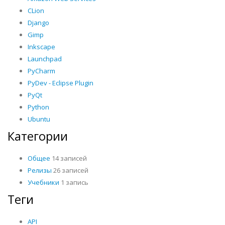
CLion
Django
Gimp
Inkscape
Launchpad
PyCharm
PyDev - Eclipse Plugin
PyQt
Python
Ubuntu
Категории
Общее
14 записей
Релизы
26 записей
Учебники
1 запись
Теги
API