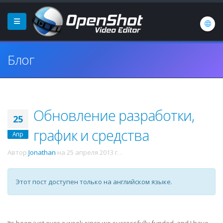
Блог
Обновление разработки,
25
график и средства
Апр
Автор
Jonathan
на
25 апреля 2013 г.
.
Этот пост доступен только на английском языке.