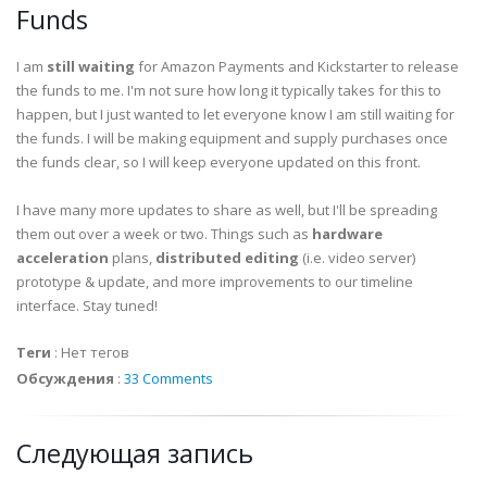
Funds
I am
still waiting
for Amazon Payments and Kickstarter to release
the funds to me. I'm not sure how long it typically takes for this to
happen, but I just wanted to let everyone know I am still waiting for
the funds. I will be making equipment and supply purchases once
the funds clear, so I will keep everyone updated on this front.
I have many more updates to share as well, but I'll be spreading
them out over a week or two. Things such as
hardware
acceleration
plans,
distributed editing
(i.e. video server)
prototype & update, and more improvements to our timeline
interface. Stay tuned!
Теги
:
Нет тегов
Обсуждения
:
33 Comments
Следующая запись