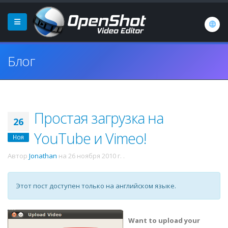
Блог
Простая загрузка на
26
YouTube и Vimeo!
Ноя
Автор
Jonathan
на
26 ноября 2010 г.
.
Этот пост доступен только на английском языке.
Want to upload your