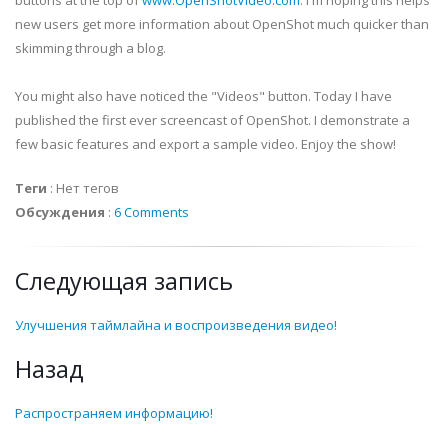
buttons at the top of
www.OpenShotVideo.com
. I'm hoping this helps
new users get more information about OpenShot much quicker than
skimming through a blog.
You might also have noticed the "Videos" button. Today I have
published the first ever screencast of OpenShot. I demonstrate a
few basic features and export a sample video. Enjoy the show!
Теги
:
Нет тегов
Обсуждения
:
6 Comments
Следующая запись
Улучшения таймлайна и воспроизведения видео!
Назад
Распространяем информацию!