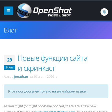
Блог
Новые функции сайта
29
и скринкаст
Июн
Автор
Jonathan
на
29 июня 2009 г.
.
Этот пост доступен только на английском языке.
As you might (or might not) have noticed, there are a few new