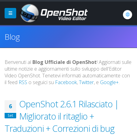
Blog
Benvenuti al
Blog Ufficiale di OpenShot
! Aggiornati sulle
ultime notizie e aggiornamenti sullo sviluppo dell'Editor
Video OpenShot. Tenetevi informati automaticamente con
il feed
RSS
o seguici su
Facebook
,
Twitter
, e
Google+
.
OpenShot 2.6.1 Rilasciato |
6
Migliorato il ritaglio +
Set
Traduzioni + Correzioni di bug