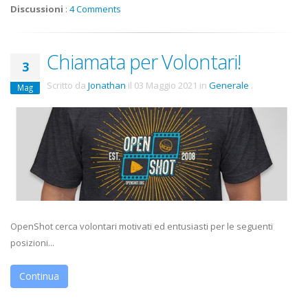
Discussioni
:
4 Comments
Chiamata per Volontari!
3
Scritto da
Jonathan
il
03 Maggio 2021
in
Generale
.
Mag
OpenShot cerca volontari motivati ed entusiasti per le seguenti
posizioni...
Continua