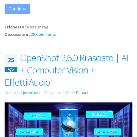
Continua
Etichette
:
Nessun tag
Discussioni
:
28 Comments
OpenShot 2.6.0 Rilasciato | AI
25
+ Computer Vision +
Ago
Effetti Audio!
Scritto da
Jonathan
il
25 Agosto 2021
in
Rilasci
.