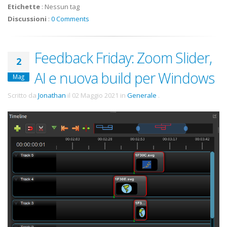
Etichette
:
Nessun tag
Discussioni
:
0 Comments
Feedback Friday: Zoom Slider,
2
AI e nuova build per Windows
Mag
Scritto da
Jonathan
il
02 Maggio 2021
in
Generale
.