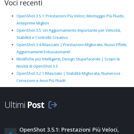
Voci recenti
OpenShot 3.5.1: Prestazioni Più Veloci, Montaggio Più Fluido,
Anteprime Migliori
OpenShot 3.5: Un Aggiornamento Importante per Velocità,
Stabilità e Controllo Creativo
OpenShot 3.4 Rilasciato | Prestazioni Migliorate, Nuovi Effetti,
Aggiornamenti Entusiasmanti!
Modifiche più Intelligenti, Design Stupefacente | Scopri le
Novità di OpenShot 3.3
OpenShot 3.2.1 Rilasciato | Stabilità Migliorata, Numerose
Correzioni e Avvii Più Fluidi!
Ultimi
Post
OpenShot 3.5.1: Prestazioni Più Veloci,
6