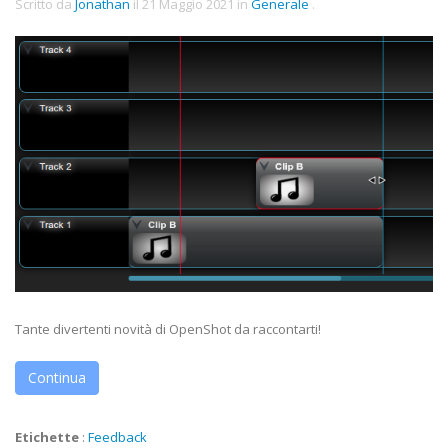
Scritto da
Jonathan
il
21 Maggio 2021
in
Generale
.
Tante divertenti novità di OpenShot da raccontarti!
Continua
Etichette
:
Feedback