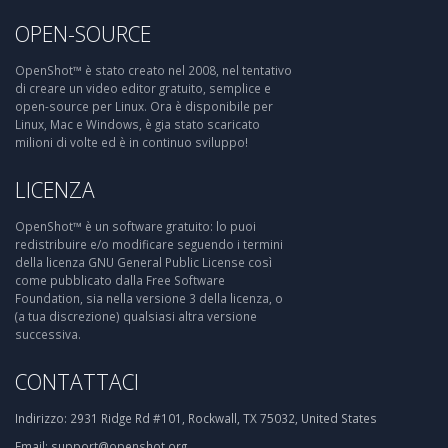
OPEN-SOURCE
OpenShot™ è stato creato nel 2008, nel tentativo
di creare un video editor gratuito, semplice e
open-source per Linux. Ora è disponibile per
Linux, Mac e Windows, è gia stato scaricato
milioni di volte ed è in continuo sviluppo!
LICENZA
OpenShot™ è un software gratuito: lo puoi
redistribuire e/o modificare seguendo i termini
della licenza GNU General Public License così
come pubblicato dalla Free Software
Foundation, sia nella versione 3 della licenza, o
(a tua discrezione) qualsiasi altra versione
successiva.
CONTATTACI
Indirizzo:
2931 Ridge Rd #101, Rockwall, TX 75032, United States
Email:
support@openshot.org