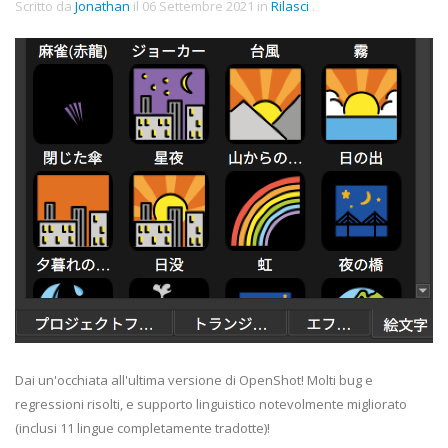
Scritto da
Jonathan
il
06 Settembre 2021
in
Rilasci
.
Dai un'occhiata all'ultima versione di OpenShot! Molti bug e
regressioni risolti, e supporto linguistico notevolmente migliorato
(inclusi 11 lingue completamente tradotte)!