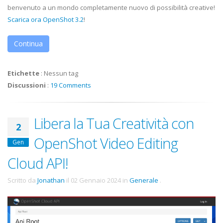
benvenuto a un mondo completamente nuovo di possibilità creative!
Scarica ora OpenShot 3.2
!
Continua
Etichette
:
Nessun tag
Discussioni
:
19 Comments
Libera la Tua Creatività con
2
OpenShot Video Editing
Gen
Cloud API!
Scritto da
Jonathan
il
02 Gennaio 2024
in
Generale
.