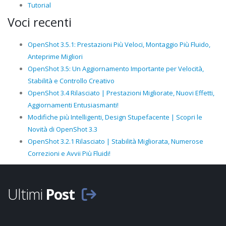
Tutorial
Voci recenti
OpenShot 3.5.1: Prestazioni Più Veloci, Montaggio Più Fluido,
Anteprime Migliori
OpenShot 3.5: Un Aggiornamento Importante per Velocità,
Stabilità e Controllo Creativo
OpenShot 3.4 Rilasciato | Prestazioni Migliorate, Nuovi Effetti,
Aggiornamenti Entusiasmanti!
Modifiche più Intelligenti, Design Stupefacente | Scopri le
Novità di OpenShot 3.3
OpenShot 3.2.1 Rilasciato | Stabilità Migliorata, Numerose
Correzioni e Avvii Più Fluidi!
Ultimi
Post