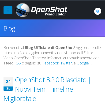
Blog
Benvenuti al
Blog Ufficiale di OpenShot
! Aggiornati sulle
ultime notizie e aggiornamenti sullo sviluppo dell'Editor
Video OpenShot. Tenetevi informati automaticamente con
il feed
RSS
o seguici su
Facebook
,
Twitter
, e
Google+
.
OpenShot 3.2.0 Rilasciato |
24
Nuovi Temi, Timeline
Giu
Migliorata e