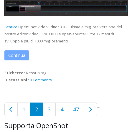
Scarica
OpenShot Video Editor 3.0 - l'ultima e migliore versione del
nostro editor video GRATUITO e open-source! Oltre 12 mesi di
sviluppo e più di 1000 miglioramenti!
Continua
Etichette
:
Nessun tag
Discussioni
:
0 Comments
…
1
2
3
4
47
Supporta OpenShot