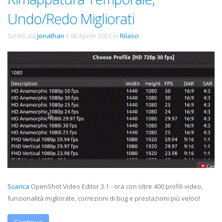
Undo/Redo Migliorati
Scritto da
Jonathan
il
06 Aprile 2023
in
Rilasci
.
Scarica
OpenShot Video Editor 3.1 - ora con oltre 400 profili video,
funzionalità migliorate, correzioni di bug e prestazioni più veloci!