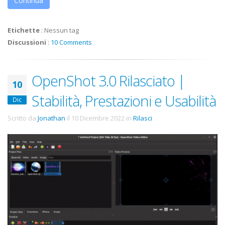
Continua
Etichette
:
Nessun tag
Discussioni
:
10 Comments
OpenShot 3.0 Rilasciato |
10
Stabilità, Prestazioni e Usabilità
Dic
Scritto da
Jonathan
il
10 Dicembre 2022
in
Rilasci
.