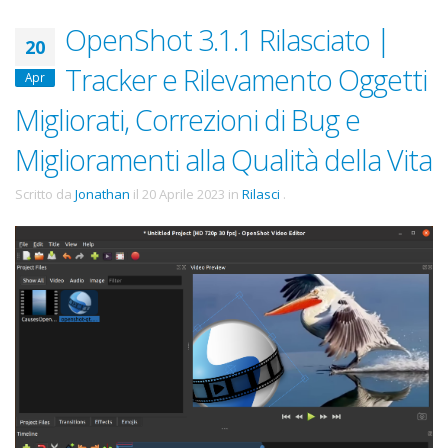
OpenShot 3.1.1 Rilasciato |
20
Tracker e Rilevamento Oggetti
Apr
Migliorati, Correzioni di Bug e
Miglioramenti alla Qualità della Vita
Scritto da
Jonathan
il
20 Aprile 2023
in
Rilasci
.