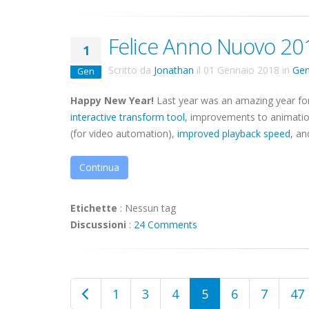
Felice Anno Nuovo 20
1
Scritto da
Jonathan
il
01 Gennaio 2018
in
Gen
Gen
Happy New Year!
Last year was an amazing year f
interactive transform tool
, improvements to animati
(for video automation),
improved playback speed
, an
Continua
Etichette
:
Nessun tag
Discussioni
:
24 Comments
1
3
4
5
6
7
47