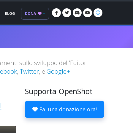
BLOG
DONA
amenti sullo sviluppo dell'Editor
cebook
,
Twitter
, e
Google+
.
Supporta OpenShot
!
Fai una donazione ora!