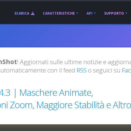
SCARICA
CARATTERISTICHE
API
SUPPORTO
enShot
! Aggiornati sulle ultime notizie e aggiorn
automaticamente con il feed
RSS
o seguici su
Fa
.4.3 | Maschere Animate,
i Zoom, Maggiore Stabilità e Altro