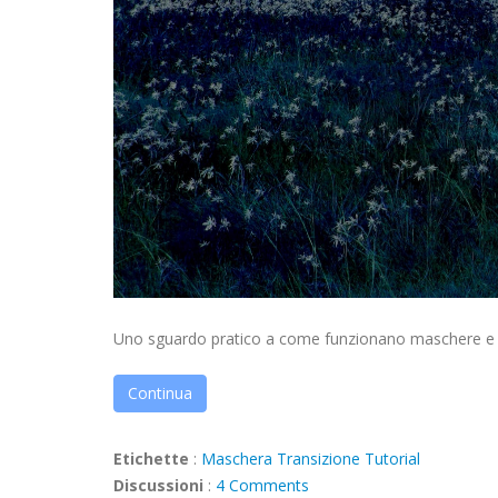
Uno sguardo pratico a come funzionano maschere e tr
Continua
Etichette
:
Maschera
Transizione
Tutorial
Discussioni
:
4 Comments