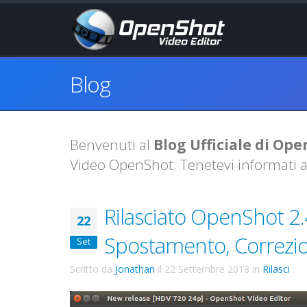
Blog
Benvenuti al
Blog Ufficiale di Op
Video OpenShot. Tenetevi informati 
Rilasciato OpenShot 2
22
Spostamento, Correzion
Set
Scritto da
Jonathan
il
22 Settembre 2018
in
Rilasci
.