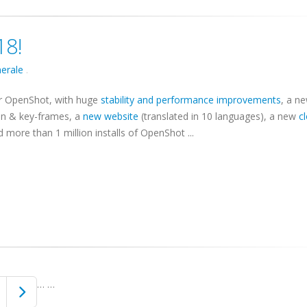
18!
erale
.
or OpenShot, with huge
stability and performance improvements
, a n
on & key-frames, a
new website
(translated in 10 languages), a new
c
d more than 1 million installs of OpenShot ...
…
…