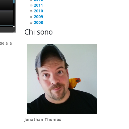
2011
2010
2009
2008
Chi sono
ie alla
Jonathan Thomas