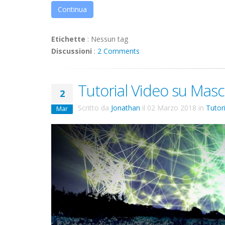
Continua
Etichette
:
Nessun tag
Discussioni
:
2 Comments
Tutorial Video su Masc
2
Scritto da
Jonathan
il
02 Marzo 2018
in
Tutori
Mar