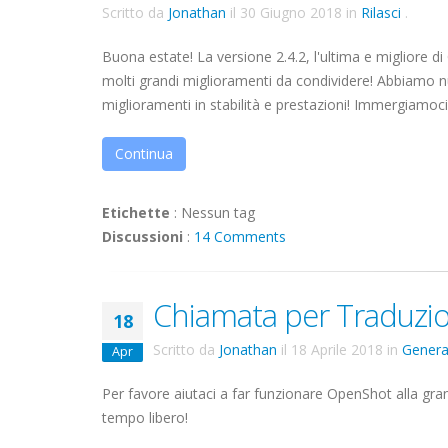
Scritto da
Jonathan
il
30 Giugno 2018
in
Rilasci
.
Buona estate! La versione 2.4.2, l'ultima e migliore 
molti grandi miglioramenti da condividere! Abbiamo nu
miglioramenti in stabilità e prestazioni! Immergiamoci
Continua
Etichette
:
Nessun tag
Discussioni
:
14 Comments
Chiamata per Traduzio
18
Scritto da
Jonathan
il
18 Aprile 2018
in
Genera
Apr
Per favore aiutaci a far funzionare OpenShot alla gra
tempo libero!