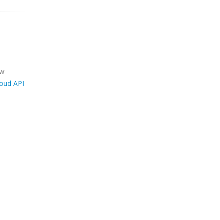
ew
loud API