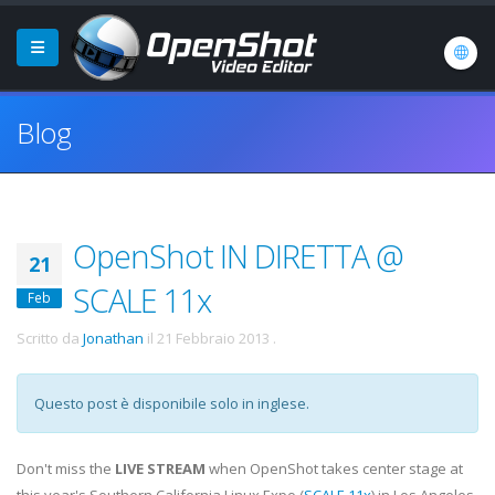
Blog
OpenShot IN DIRETTA @
21
SCALE 11x
Feb
Scritto da
Jonathan
il
21 Febbraio 2013
.
Questo post è disponibile solo in inglese.
Don't miss the
LIVE STREAM
when OpenShot takes center stage at