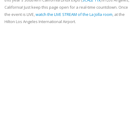
this year's Southern California Linux Expo (
SCALE 11x
) in Los Angeles,
California! Just keep this page open for a real-time countdown. Once
the event is LIVE,
watch the LIVE STREAM of the La Jolla room
, at the
Hilton Los Angeles International Airport.