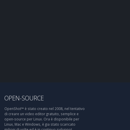
OPEN-SOURCE
OpenShot™ è stato creato nel 2008, nel tentativo
di creare un video editor gratuito, semplice e
open-source per Linux. Ora è disponibile per
Linux, Mac e Windows, è gia stato scaricato
milioni di volte ed è in continuo sviluppo!