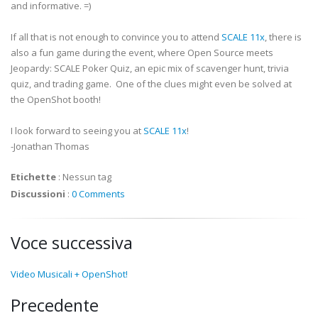
and informative. =)
If all that is not enough to convince you to attend
SCALE 11x
, there is
also a fun game during the event, where Open Source meets
Jeopardy: SCALE Poker Quiz, an epic mix of scavenger hunt, trivia
quiz, and trading game. One of the clues might even be solved at
the OpenShot booth!
I look forward to seeing you at
SCALE 11x
!
-Jonathan Thomas
Etichette
:
Nessun tag
Discussioni
:
0 Comments
Voce successiva
Video Musicali + OpenShot!
Precedente