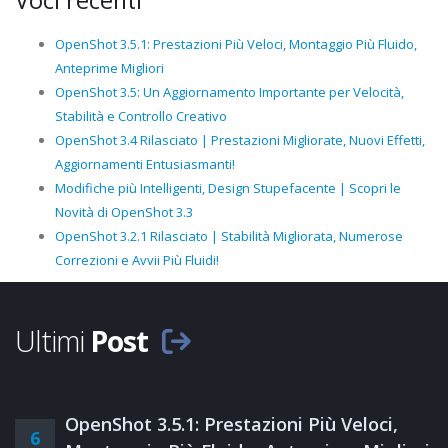
Voci recenti
OpenShot 3.5.1: Prestazioni Più Veloci, Montaggio Più Fluido,
Anteprime Migliori
OpenShot 3.5: Un Aggiornamento Importante per Velocità,
Stabilità e Controllo Creativo
OpenShot 3.4 Rilasciato | Prestazioni Migliorate, Nuovi Effetti,
Aggiornamenti Entusiasmanti!
Modifiche più Intelligenti, Design Stupefacente | Scopri le
Novità di OpenShot 3.3
OpenShot 3.2.1 Rilasciato | Stabilità Migliorata, Numerose
Correzioni e Avvii Più Fluidi!
Ultimi
Post
OpenShot 3.5.1: Prestazioni Più Veloci,
6