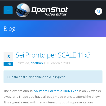
Blog
Sei Pronto per SCALE 11x?
8
Scritto da
Jonathan
il
08 Febbraio 2013
.
Feb
Questo post è disponibile solo in inglese.
The eleventh annual
Southern California Linux Expo
is only 2 weeks
away, and I hope you have already made plans to attend the show!
It is a great event, with many interesting booths, presentations,