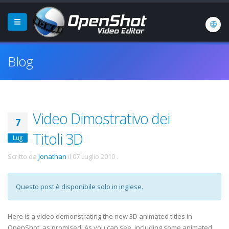
Blog
Video Dimostrativo dei
7
Titoli 3D
Lug
Scritto da
Jonathan
il
07 Luglio 2010
.
Questo post è disponibile solo in inglese.
Here is a video demonstrating the new 3D animated titles in
OpenShot, as promised! As you can see, including some animated