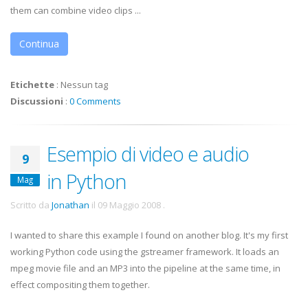
them can combine video clips ...
Continua
Etichette
:
Nessun tag
Discussioni
:
0 Comments
Esempio di video e audio
9
in Python
Mag
Scritto da
Jonathan
il
09 Maggio 2008
.
I wanted to share this example I found on another blog. It's my first
working Python code using the gstreamer framework. It loads an
mpeg movie file and an MP3 into the pipeline at the same time, in
effect compositing them together.