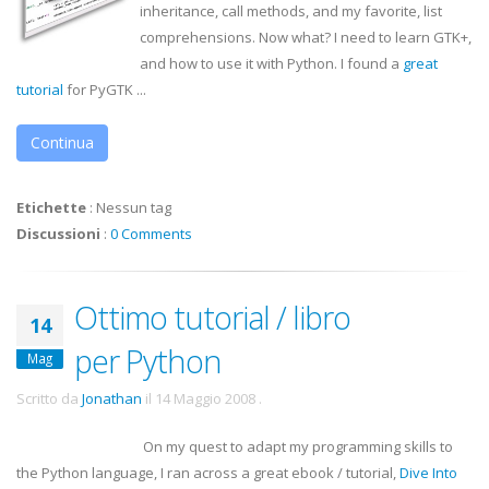
inheritance, call methods, and my favorite, list
comprehensions. Now what? I need to learn
GTK
+,
and how to use it with Python. I found a
great
tutorial
for
PyGTK
...
Continua
Etichette
:
Nessun tag
Discussioni
:
0 Comments
Ottimo tutorial / libro
14
per Python
Mag
Scritto da
Jonathan
il
14 Maggio 2008
.
On my quest to adapt my programming skills to
the Python language, I ran across a great
ebook
/ tutorial,
Dive Into