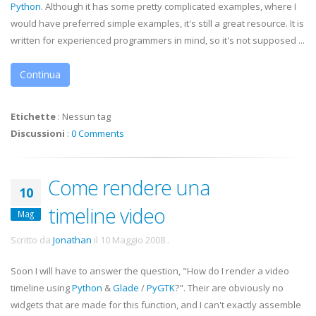
Python
. Although it has some pretty complicated examples, where I
would have preferred simple examples, it's still a great resource. It is
written for experienced programmers in mind, so it's not supposed ...
Continua
Etichette
:
Nessun tag
Discussioni
:
0 Comments
Come rendere una
10
timeline video
Mag
Scritto da
Jonathan
il
10 Maggio 2008
.
Soon I will have to answer the question, "How do I render a video
timeline using
Python
&
Glade
/
PyGTK
?". Their are obviously no
widgets that are made for this function, and I can't exactly assemble