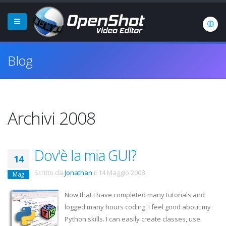
Blog
Archivi 2008
Dov'è la mia GUI?
14
Scritto da
Jonathan
il
14 Maggio 2008
.
Mag
Now that I have completed many tutorials and
logged many hours coding, I feel good about my
Python skills. I can easily create classes, use