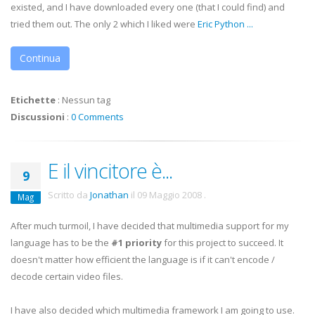
existed, and I have downloaded every one (that I could find) and
tried them out. The only 2 which I liked were
Eric Python
...
Continua
Etichette
:
Nessun tag
Discussioni
:
0 Comments
E il vincitore è...
9
Scritto da
Jonathan
il
09 Maggio 2008
.
Mag
After much turmoil, I have decided that multimedia support for my
language has to be the
#1 priority
for this project to succeed. It
doesn't matter how efficient the language is if it can't encode /
decode certain video files.
I have also decided which multimedia framework I am going to use.