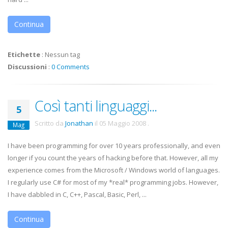
Continua
Etichette
:
Nessun tag
Discussioni
:
0 Comments
Così tanti linguaggi...
5
Scritto da
Jonathan
il
05 Maggio 2008
.
Mag
I have been programming for over 10 years professionally, and even
longer if you count the years of hacking before that. However, all my
experience comes from the Microsoft / Windows world of languages.
I regularly use C# for most of my *real* programming jobs. However,
I have dabbled in C, C++, Pascal, Basic, Perl, ...
Continua