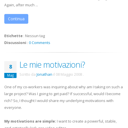
Again, after much ...
Continua
Etichette
:
Nessun tag
Discussioni
:
0 Comments
Le mie motivazioni?
8
Scritto da
Jonathan
il
08 Maggio 2008
.
Mag
One of my co-workers was inquiring about why am I taking on such a
large project? Was I going to get paid? If successful, would I become
rich? So, I thought I would share my underlying motivations with
everyone.
My motivations are simple:
I want to create a powerful, stable,