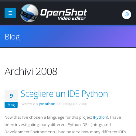
Blog
Archivi 2008
Scegliere un IDE Python
9
Scritto da
Jonathan
il
09 Maggio 2008
.
Mag
Now that I've chosen a language for this project (
Python
), I have
been investigating many different Python
IDEs
(Integrated
Development Environment). I had no idea how many different
IDEs