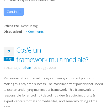
and artistically kick-ass video editor ...
Continua
Etichette
:
Nessun tag
Discussioni
:
14 Comments
Cos'è un
7
framework multimediale?
Mag
Scritto da
Jonathan
il
07 Maggio 2008
.
My research has opened my eyes to many important points to
making this project a success. The most important point is that I need
to use an underlying multimedia framework. This framework is
responsible for encoding / decoding video & audio, importing &
export various formats of media files, and generally doing all the
hard ...