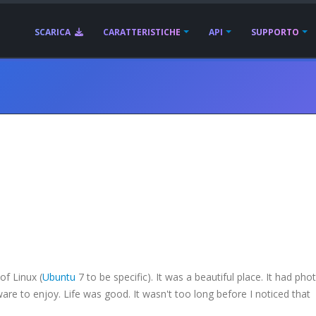
SCARICA
CARATTERISTICHE
API
SUPPORTO
of Linux (
Ubuntu
7 to be specific). It was a beautiful place. It had pho
are to enjoy. Life was good. It wasn't too long before I noticed that