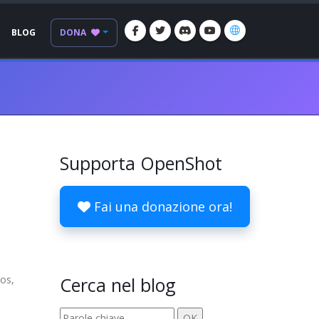
BLOG
DONA
Supporta OpenShot
Fai una donazione ora!
tos,
Cerca nel blog