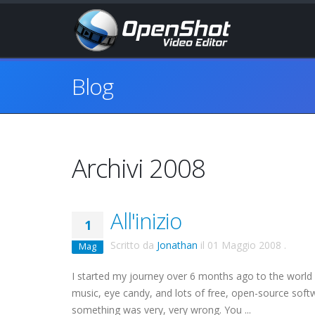
Blog
Archivi 2008
All'inizio
1
Scritto da
Jonathan
il
01 Maggio 2008
.
Mag
I started my journey over 6 months ago to the world 
music, eye candy, and lots of free, open-source softw
something was very, very wrong. You ...