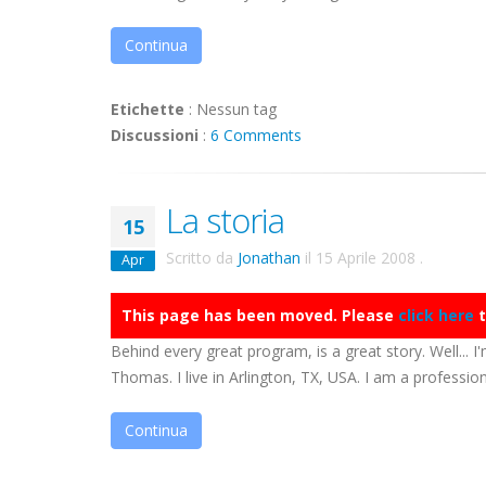
Continua
Etichette
:
Nessun tag
Discussioni
:
6 Comments
La storia
15
Scritto da
Jonathan
il
15 Aprile 2008
.
Apr
This page has been moved. Please
click here
t
Behind every great program, is a great story. Well... I'
Thomas. I live in Arlington, TX, USA. I am a professiona
Continua