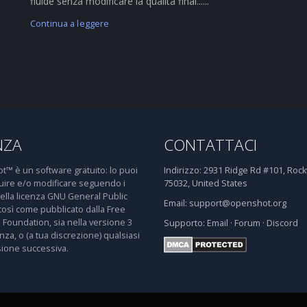
fluide senza modificare la qualità final......
Continua a leggere
NZA
CONTATTACI
™ è un software gratuito: lo puoi
Indirizzo:
2931 Ridge Rd #101, Rockw
buire e/o modificare seguendo i
75032, United States
della licenza GNU General Public
Email:
support@openshot.org
così come pubblicato dalla Free
 Foundation, sia nella versione 3
Supporto:
Email
·
Forum
·
Discord
enza, o (a tua discrezione) qualsiasi
sione successiva.