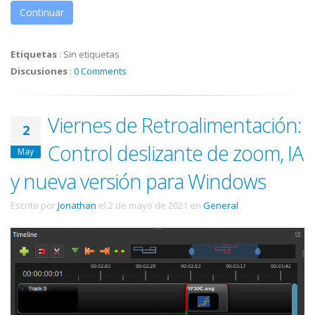
Continuar
Etiquetas
:
Sin etiquetas
Discusiones
:
0 Comments
Viernes de Retroalimentación:
2
Control deslizante de zoom, IA
May
y nueva versión para Windows
Escrito por
Jonathan
el
2 de mayo de 2021
en
General
.