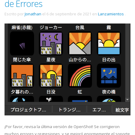
de Errores
Escrito por
Jonathan
el
6 de septiembre de 2021
en
Lanzamientos
.
¡Por favor, revisa la última versión de OpenShot! Se corrigieron
muchos errores y regresiones, y se mejoró enormemente el soporte