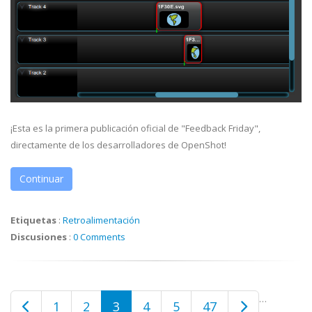
¡Esta es la primera publicación oficial de "Feedback Friday",
directamente de los desarrolladores de OpenShot!
Continuar
Etiquetas
:
Retroalimentación
Discusiones
:
0 Comments
…
1
2
3
4
5
47