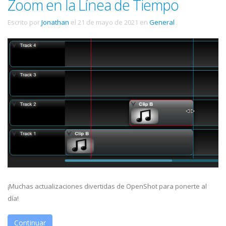
Zoom en la Línea de Tiempo
Escrito por
Jonathan
el
21 de mayo de 2021
en
General
.
¡Muchas actualizaciones divertidas de OpenShot para ponerte al
día!
Continuar