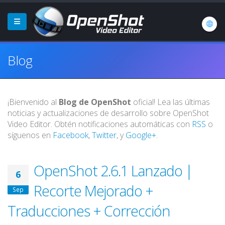
Blog
¡Bienvenido al
Blog de OpenShot
oficial! Lea las últimas
noticias y actualizaciones de desarrollo sobre OpenShot
Video Editor. Obtén notificaciones automáticas con
RSS
o
síguenos en
Facebook
,
Twitter
, y
Google+
.
OpenShot 2.6.1 Lanzado |
6
Recorte Mejorado +
Sep
Traducciones + Corrección