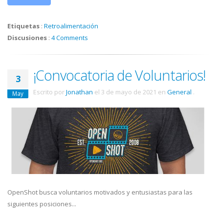
Etiquetas
:
Retroalimentación
Discusiones
:
4 Comments
¡Convocatoria de Voluntarios!
3
Escrito por
Jonathan
el
3 de mayo de 2021
en
General
.
May
OpenShot busca voluntarios motivados y entusiastas para las
siguientes posiciones...