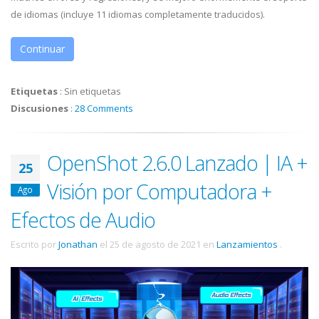
de idiomas (incluye 11 idiomas completamente traducidos).
Continuar
Etiquetas
:
Sin etiquetas
Discusiones
:
28 Comments
OpenShot 2.6.0 Lanzado | IA +
25
Visión por Computadora +
Ago
Efectos de Audio
Escrito por
Jonathan
el
25 de agosto de 2021
en
Lanzamientos
.