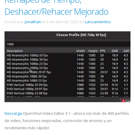
Deshacer/Rehacer Mejorado
Escrito por
Jonathan
el
6 de abril de 2023
en
Lanzamientos
.
Descarga
OpenShot Video Editor 3.1 - ahora con más de 400 perfiles
de video, funciones mejoradas, corrección de errores y un
rendimiento más rápido!