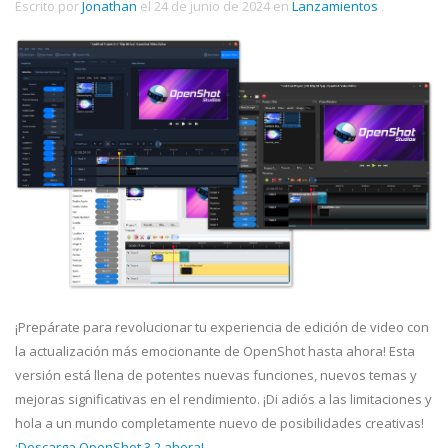
Escrito por
Jonathan
el
24 de junio de 2024
en
Lanzamientos
.
¡Prepárate para revolucionar tu experiencia de edición de video con
la actualización más emocionante de OpenShot hasta ahora! Esta
versión está llena de potentes nuevas funciones, nuevos temas y
mejoras significativas en el rendimiento. ¡Di adiós a las limitaciones y
hola a un mundo completamente nuevo de posibilidades creativas!
¡Descarga OpenShot 3.2 ahora!