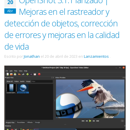
20
Mejoras en el rastreador y
Abr
detección de objetos, corrección
de errores y mejoras en la calidad
de vida
Escrito por
Jonathan
el
20 de abril de 2023
en
Lanzamientos
.