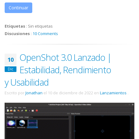
Continuar
Etiquetas
:
Sin etiquetas
Discusiones
:
10 Comments
OpenShot 3.0 Lanzado |
10
Estabilidad, Rendimiento
Dic
y Usabilidad
Escrito por
Jonathan
el
10 de diciembre de 2022
en
Lanzamientos
.