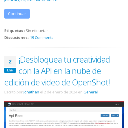
Continuar
Etiquetas
:
Sin etiquetas
Discusiones
:
19 Comments
¡Desbloquea tu creatividad
2
con la API en la nube de
Ene
edición de video de OpenShot!
Escrito por
Jonathan
el
2 de enero de 2024
en
General
.