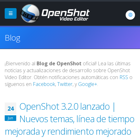
Blog
¡Bienvenido al
Blog de OpenShot
oficial! Lea las últimas
noticias y actualizaciones de desarrollo sobre OpenShot
Video Editor. Obtén notificaciones automáticas con
RSS
o
síguenos en
Facebook
,
Twitter
, y
Google+
.
OpenShot 3.2.0 lanzado |
24
Nuevos temas, línea de tiempo
Jun
mejorada y rendimiento mejorado