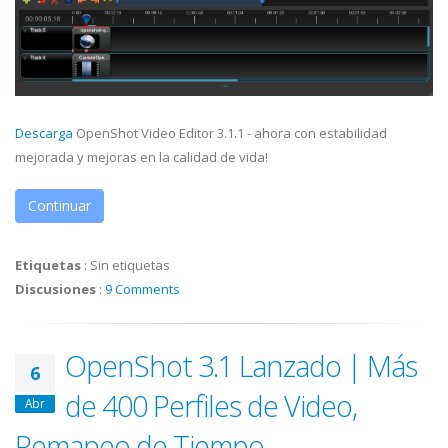
Descarga
OpenShot Video Editor 3.1.1 - ahora con estabilidad
mejorada y mejoras en la calidad de vida!
Continuar
Etiquetas
:
Sin etiquetas
Discusiones
:
9 Comments
OpenShot 3.1 Lanzado | Más
6
de 400 Perfiles de Video,
Abr
Remapeo de Tiempo,