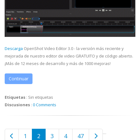
Descarga
OpenShot Video Editor 3.0 - la versión más reciente y
mejorada de nuestro editor de video GRATUITO y de código abierto.
¡Más de 12 meses de desarrollo y más de 1000 mejoras!
Continuar
Etiquetas
:
Sin etiquetas
Discusiones
:
0 Comments
…
1
2
3
4
47