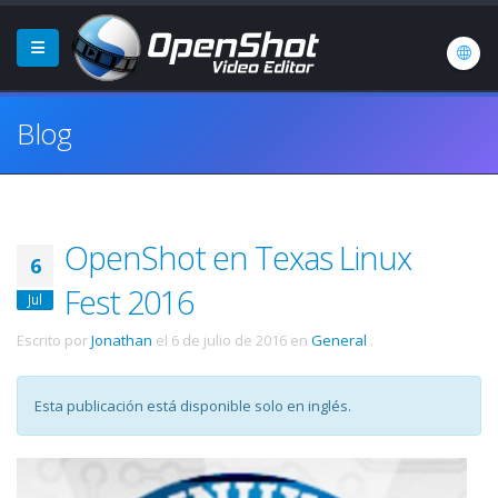
Blog
OpenShot en Texas Linux
6
Fest 2016
Jul
Escrito por
Jonathan
el
6 de julio de 2016
en
General
.
Esta publicación está disponible solo en inglés.