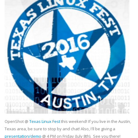
OpenShot @
Texas Linux Fest
this weekend! If you live in the Austin,
Texas area, be sure to stop by and chat! Also, I'll be giving a
presentation/demo
@ 4 PM on Friday (July 8th). See you there!