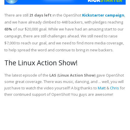
There are still
21 days left
in the OpenShot
Kickstarter campaign
,
and we have already climbed to 448 backers, with pledges reaching
65%
of our $20,000 goal. While we have had an amazing start to our
campaign, there are still challenges ahead. We still need to raise
$7,000 to reach our goal, and we need to find more media coverage,
to help spread the word and continue to bring in new backers.
The Linux Action Show!
The latest episode of the
LAS
(
Linux Action Show
) gave OpenShot
some great coverage. There was music, dancing, and ... well, you will
just have to watch the video yourself! A big thanks to
Matt
&
Chris
for
their continued support of OpenShot! You guys are awesome!