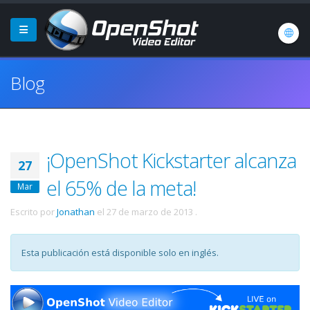
Blog
¡OpenShot Kickstarter alcanza
27
el 65% de la meta!
Mar
Escrito por
Jonathan
el
27 de marzo de 2013
.
Esta publicación está disponible solo en inglés.