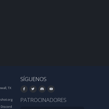
SÍGUENOS
wall, TX
PATROCINADORES
shot.org
·
Discord