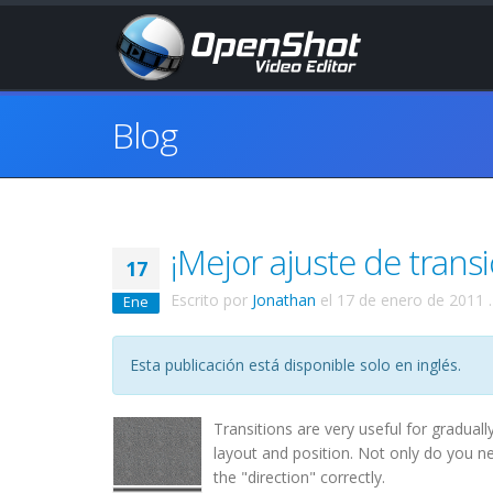
Blog
¡Mejor ajuste de trans
17
Escrito por
Jonathan
el
17 de enero de 2011
.
Ene
Esta publicación está disponible solo en inglés.
Transitions are very useful for gradual
layout and position. Not only do you nee
the "direction" correctly.