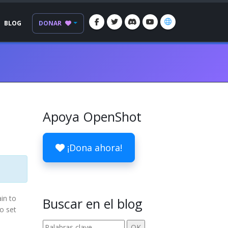
BLOG
DONAR
Apoya OpenShot
¡Dona ahora!
ain to
Buscar en el blog
to set