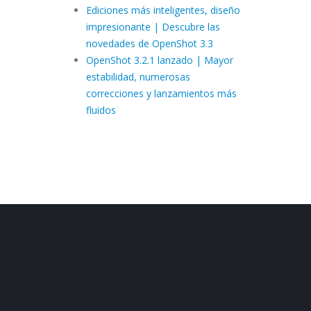
Ediciones más inteligentes, diseño
impresionante | Descubre las
novedades de OpenShot 3.3
OpenShot 3.2.1 lanzado | Mayor
estabilidad, numerosas
correcciones y lanzamientos más
fluidos