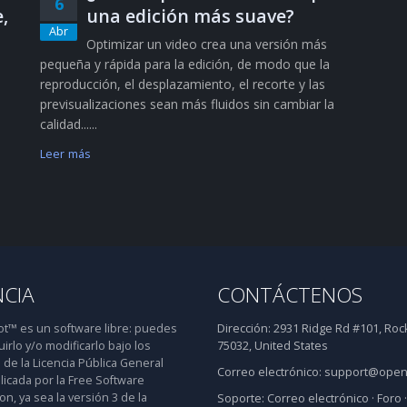
6
,
una edición más suave?
Abr
Optimizar un video crea una versión más
pequeña y rápida para la edición, de modo que la
reproducción, el desplazamiento, el recorte y las
previsualizaciones sean más fluidos sin cambiar la
calidad......
Leer más
NCIA
CONTÁCTENOS
™ es un software libre: puedes
Dirección:
2931 Ridge Rd #101, Rock
uirlo y/o modificarlo bajo los
75032, United States
 de la Licencia Pública General
Correo electrónico:
support@open
icada por la Free Software
n, ya sea la versión 3 de la
Soporte:
Correo electrónico
·
Foro