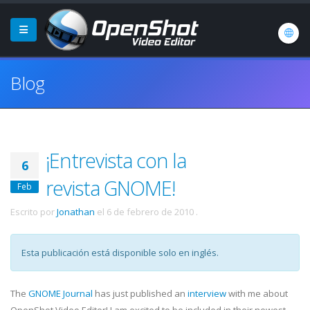
Blog
¡Entrevista con la
6
revista GNOME!
Feb
Escrito por
Jonathan
el
6 de febrero de 2010
.
Esta publicación está disponible solo en inglés.
The
GNOME Journal
has just published an
interview
with me about