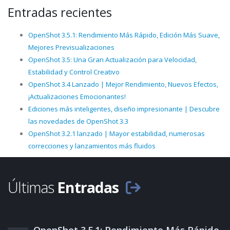
Entradas recientes
OpenShot 3.5.1: Rendimiento Más Rápido, Edición Más Suave,
Mejores Previsualizaciones
OpenShot 3.5: Una Gran Actualización para Velocidad,
Estabilidad y Control Creativo
OpenShot 3.4 Lanzado | Mejor Rendimiento, Nuevos Efectos,
¡Actualizaciones Emocionantes!
Ediciones más inteligentes, diseño impresionante | Descubre
las novedades de OpenShot 3.3
OpenShot 3.2.1 lanzado | Mayor estabilidad, numerosas
correcciones y lanzamientos más fluidos
Últimas
Entradas