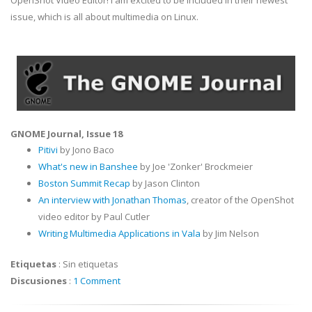
OpenShot Video Editor! I am excited to be included in their newest
issue, which is all about multimedia on Linux.
GNOME Journal, Issue 18
Pitivi
by Jono Baco
What's new
in Banshee
by Joe 'Zonker' Brockmeier
Boston Summit Recap
by Jason Clinton
An interview with Jonathan Thomas
, creator of the OpenShot
video editor by Paul Cutler
Writing Multimedia Applications in Vala
by Jim Nelson
Etiquetas
:
Sin etiquetas
Discusiones
:
1 Comment