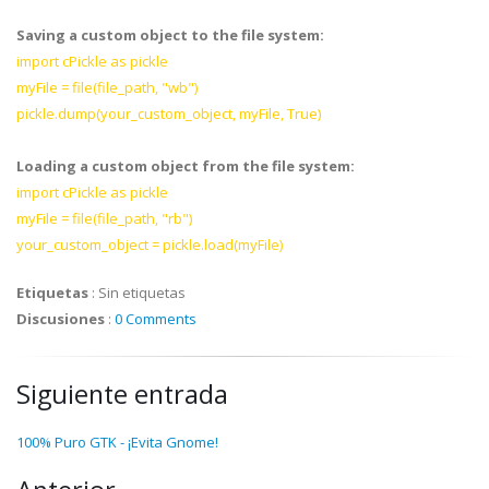
Saving a custom object to the file system:
import cPickle as pickle
myFile = file(file_path, "wb")
pickle.dump(your_custom_object, myFile, True)
Loading a custom object from the file system:
import cPickle as pickle
myFile = file(file_path, "rb")
your_custom_object = pickle.load(myFile)
Etiquetas
:
Sin etiquetas
Discusiones
:
0 Comments
Siguiente entrada
100% Puro GTK - ¡Evita Gnome!