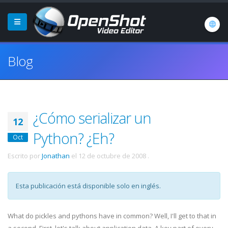
Blog
¿Cómo serializar un
12
Python? ¿Eh?
Oct
Escrito por
Jonathan
el
12 de octubre de 2008
.
Esta publicación está disponible solo en inglés.
What do pickles and pythons have in common? Well, I'll get to that in