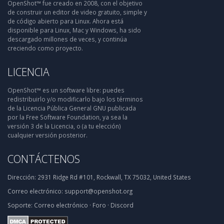
OpenShot™ fue creado en 2008, con el objetivo
de construir un editor de video gratuito, simple y
de código abierto para Linux. Ahora está
disponible para Linux, Mac y Windows, ha sido
descargado millones de veces, y continúa
creciendo como proyecto.
LICENCIA
OpenShot™ es un software libre: puedes
redistribuirlo y/o modificarlo bajo los términos
de la Licencia Pública General GNU publicada
por la Free Software Foundation, ya sea la
versión 3 de la Licencia, o (a tu elección)
cualquier versión posterior.
CONTÁCTENOS
Dirección:
2931 Ridge Rd #101, Rockwall, TX 75032, United States
Correo electrónico:
support@openshot.org
Soporte:
Correo electrónico
·
Foro
·
Discord