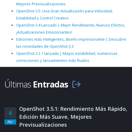
Mejores Previsualizaciones
OpenShot 3.5: Una Gran Actualización para Velocidad,
Estabilidad y Control Creativo
OpenShot 3.4 Lanzado | Mejor Rendimiento, Nuevos Efectos,
¡Actualizaciones Emocionantes!
Ediciones más inteligentes, diseño impresionante | Descubre
las novedades de OpenShot 3.3
OpenShot 3.2.1 lanzado | Mayor estabilidad, numerosas
correcciones y lanzamientos más fluidos
Últimas
Entradas
OpenShot 3.5.1: Rendimiento Más Rápido,
6
Edición Más Suave, Mejores
Abr
Previsualizaciones