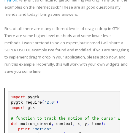
Python
. Why is it so difficult to get something working? Why do all the
examples on the Internet suck? These are all good questions my
friends, and today I bring some answers.
First of all, there are many different levels of drag 'n drop in GTK.
There are some higher level methods and some lower level
methods. I won't pretend to be an expert, but instead I will share a
SUPER USEFUL example I've found and modified. If you are struggling
to implement drag 'n drop in your application, please stop now, and
run this example. Hopefully, this will work with your own widgets and
save you some time.
import
pygtk
pygtk
.
require
(
'2.0'
)
import
gtk
# function to track the motion of the cursor while 
def
motion_cb
(
wid
,
context
,
x
,
y
,
time
)
:
print
"motion"