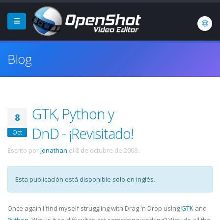
Blog
GTK, Python y
8
DnD - ¡Revisitado!
Oct
Escrito por
Jonathan
el
8 de octubre de 2008
.
Esta publicación está disponible solo en inglés.
Once again I find myself struggling with Drag 'n Drop using
GTK
and