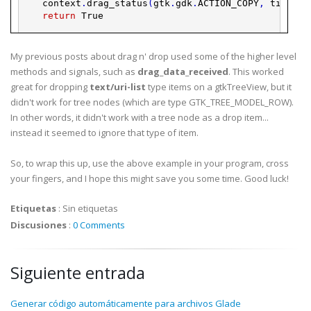
context
.
drag_status
(
gtk
.
gdk
.
ACTION_COPY
,
time
)
return
True
# function to print out the mime type of the drop i
def
drop_cb
(
wid
,
context
,
x
,
y
,
time
)
:
My previous posts about drag n' drop used some of the higher level
l
.
set_text
(
'\n'
.
join
(
[
str
(
t
)
for
t
in
context
.
ta
methods and signals, such as
drag_data_received
. This worked
context
.
finish
(
True
,
False
,
time
)
great for dropping
text/uri-list
type items on a gtkTreeView, but it
return
True
didn't work for tree nodes (which are type GTK_TREE_MODEL_ROW).
# Create a GTK window and Label, and hook up
In other words, it didn't work with a tree node as a drop item...
# drag n drop signal handlers to the window
instead it seemed to ignore that type of item.
w
=
gtk
.
Window
(
)
w
.
set_size_request
(
200
,
150
)
So, to wrap this up, use the above example in your program, cross
w
.
drag_dest_set
(
0
,
[
]
,
0
)
your fingers, and I hope this might save you some time. Good luck!
w
.
connect
(
'drag_motion'
,
motion_cb
)
w
.
connect
(
'drag_drop'
,
drop_cb
)
w
.
connect
(
'destroy'
,
lambda
w
:
gtk
.
main_quit
(
)
)
Etiquetas
:
Sin etiquetas
l
=
gtk
.
Label
(
)
Discusiones
:
0 Comments
w
.
add
(
l
)
w
.
show_all
(
)
# Start the program
Siguiente entrada
gtk
.
main
(
)
Generar código automáticamente para archivos Glade