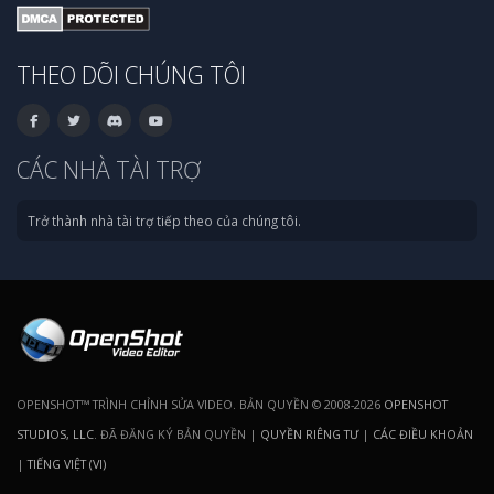
THEO DÕI CHÚNG TÔI
CÁC NHÀ TÀI TRỢ
Trở thành nhà tài trợ tiếp theo của chúng tôi.
OPENSHOT™ TRÌNH CHỈNH SỬA VIDEO. BẢN QUYỀN © 2008-2026
OPENSHOT
STUDIOS, LLC
. ĐÃ ĐĂNG KÝ BẢN QUYỀN |
QUYỀN RIÊNG TƯ
|
CÁC ĐIỀU KHOẢN
|
TIẾNG VIỆT (VI)