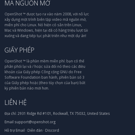
MÃ NGUỒN MỞ
OpenShot ™ được tạo ra vào năm 2008, với nỗ lực
xây dựng một trình biên tập video mã nguồn mở,
miễn phí cho Linux. Nó hiện có sẵn trên Linux,
Mac và Windows, hiện tại đã có hàng triệu lượt tải
xuống và đang tiếp tục phát triển như một dự án!
GIẤY PHÉP
OpenShot ™ là phần mềm miễn phí: bạn có thể
phân phối lại và / hoặc sửa đổi nó theo các điều
khoản của Giấy phép Công cộng GNU do Free
Software Foundation ban hành, phiên bản số 3
của Giấy phép hoặc (theo tùy chọn của bạn) bất
kỳ phiên bản nào mới hơn.
LIÊN HỆ
Địa chỉ:
2931 Ridge Rd #101, Rockwall, TX 75032, United States
Email
support@openshot.org
Hỗ trợ
Email
·
Diễn đàn
·
Discord