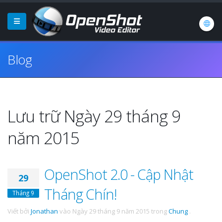
Blog
Lưu trữ Ngày 29 tháng 9
năm 2015
OpenShot 2.0 - Cập Nhật
29
Tháng Chín!
Tháng 9
Viết bởi
Jonathan
vào
Ngày 29 tháng 9 năm 2015
trong
Chung
.