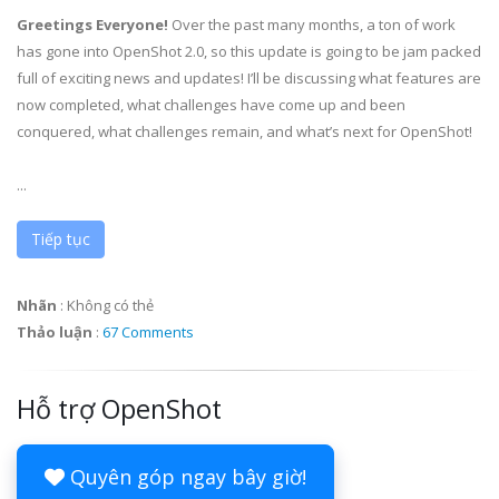
Greetings Everyone!
Over the past many months, a ton of work
has gone into OpenShot 2.0, so this update is going to be jam packed
full of exciting news and updates! I’ll be discussing what features are
now completed, what challenges have come up and been
conquered, what challenges remain, and what’s next for OpenShot!
...
Tiếp tục
Nhãn
:
Không có thẻ
Thảo luận
:
67 Comments
Hỗ trợ OpenShot
Quyên góp ngay bây giờ!