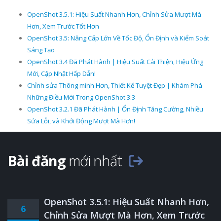
OpenShot 3.5.1: Hiệu Suất Nhanh Hơn, Chỉnh Sửa Mượt Mà
Hơn, Xem Trước Tốt Hơn
OpenShot 3.5: Nâng Cấp Lớn Về Tốc Độ, Ổn Định và Kiểm Soát
Sáng Tạo
OpenShot 3.4 Đã Phát Hành | Hiệu Suất Cải Thiện, Hiệu Ứng
Mới, Cập Nhật Hấp Dẫn!
Chỉnh sửa Thông minh Hơn, Thiết Kế Tuyệt Đẹp | Khám Phá
Những Điều Mới Trong OpenShot 3.3
OpenShot 3.2.1 Đã Phát Hành | Ổn Định Tăng Cường, Nhiều
Sửa Lỗi, và Khởi Động Mượt Mà Hơn!
Bài đăng
mới nhất
OpenShot 3.5.1: Hiệu Suất Nhanh Hơn,
6
Chỉnh Sửa Mượt Mà Hơn, Xem Trước