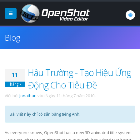
Blog
Hậu Trường - Tạo Hiệu Ứng
11
Động Cho Tiêu Đề
Tháng 7
Viết bởi
Jonathan
vào
Ngày 11 tháng 7 năm 2010
.
Bài viết này chỉ có sẵn bằng tiếng Anh.
As everyone knows, OpenShot has a new 3D animated title system.