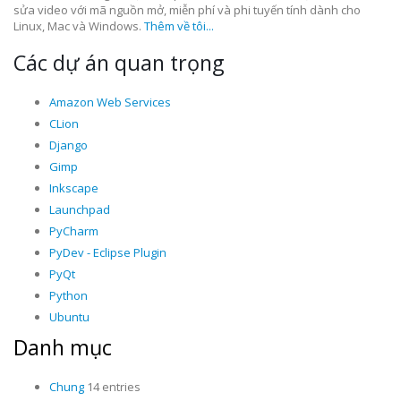
sửa video với mã nguồn mở, miễn phí và phi tuyến tính dành cho
Linux, Mac và Windows.
Thêm về tôi...
Các dự án quan trọng
Amazon Web Services
CLion
Django
Gimp
Inkscape
Launchpad
PyCharm
PyDev - Eclipse Plugin
PyQt
Python
Ubuntu
Danh mục
Chung
14 entries