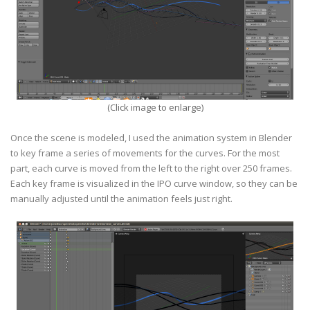
(Click image to enlarge)
Once the scene is modeled, I used the animation system in Blender
to key frame a series of movements for the curves. For the most
part, each curve is moved from the left to the right over 250 frames.
Each key frame is visualized in the IPO curve window, so they can be
manually adjusted until the animation feels just right.