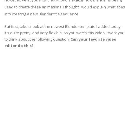
However, what you might not know, is exactly how Blender is being
used to create these animations. I thought I would explain what goes
into creating a new Blender title sequence.
But first, take a look at the newest Blender template I added today.
It's quite pretty, and very flexible. As you watch this video, I want you
to think about the following question.
Can your favorite video
editor do this?