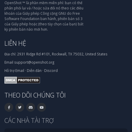
OpenShot ™ là phần mềm miễn phí: bạn có thể
phân phối lại và / hoặc sửa đổi nó theo các điều
khoản của Giấy phép Công cộng GNU do Free
Software Foundation ban hành, phiên bản số 3
của Giấy phép hoặc (theo tùy chọn của bạn) bất
kỳ phiên bản nào mới hơn.
LIÊN HỆ
Địa chỉ:
2931 Ridge Rd #101, Rockwall, TX 75032, United States
Email
support@openshot.org
Hỗ trợ
Email
·
Diễn đàn
·
Discord
THEO DÕI CHÚNG TÔI
CÁC NHÀ TÀI TRỢ