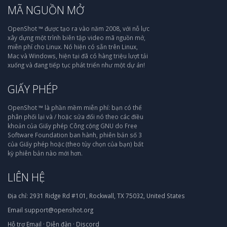
MÃ NGUỒN MỞ
OpenShot ™ được tạo ra vào năm 2008, với nỗ lực
xây dựng một trình biên tập video mã nguồn mở,
miễn phí cho Linux. Nó hiện có sẵn trên Linux,
Mac và Windows, hiện tại đã có hàng triệu lượt tải
xuống và đang tiếp tục phát triển như một dự án!
GIẤY PHÉP
OpenShot ™ là phần mềm miễn phí: bạn có thể
phân phối lại và / hoặc sửa đổi nó theo các điều
khoản của Giấy phép Công cộng GNU do Free
Software Foundation ban hành, phiên bản số 3
của Giấy phép hoặc (theo tùy chọn của bạn) bất
kỳ phiên bản nào mới hơn.
LIÊN HỆ
Địa chỉ:
2931 Ridge Rd #101, Rockwall, TX 75032, United States
Email
support@openshot.org
Hỗ trợ
Email
·
Diễn đàn
·
Discord