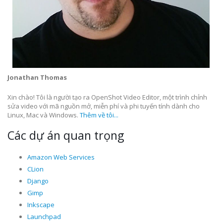
Jonathan Thomas
Xin chào! Tôi là người tạo ra OpenShot Video Editor, một trình chỉnh
sửa video với mã nguồn mở, miễn phí và phi tuyến tính dành cho
Linux, Mac và Windows.
Thêm về tôi...
Các dự án quan trọng
Amazon Web Services
CLion
Django
Gimp
Inkscape
Launchpad