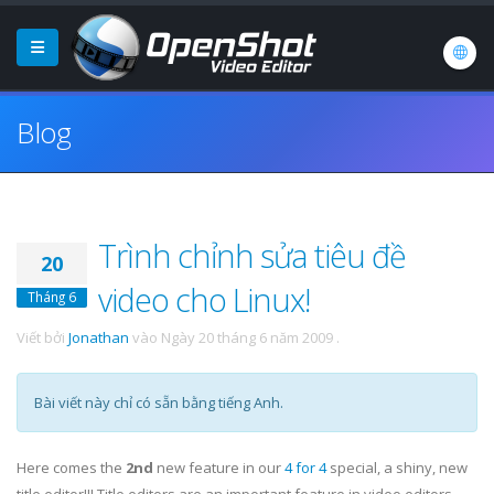
Blog
Trình chỉnh sửa tiêu đề
20
video cho Linux!
Tháng 6
Viết bởi
Jonathan
vào
Ngày 20 tháng 6 năm 2009
.
Bài viết này chỉ có sẵn bằng tiếng Anh.
Here comes the
2nd
new feature in our
4 for 4
special, a shiny, new