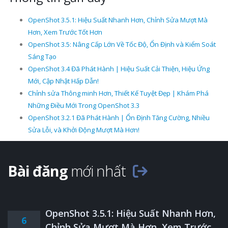
OpenShot 3.5.1: Hiệu Suất Nhanh Hơn, Chỉnh Sửa Mượt Mà
Hơn, Xem Trước Tốt Hơn
OpenShot 3.5: Nâng Cấp Lớn Về Tốc Độ, Ổn Định và Kiểm Soát
Sáng Tạo
OpenShot 3.4 Đã Phát Hành | Hiệu Suất Cải Thiện, Hiệu Ứng
Mới, Cập Nhật Hấp Dẫn!
Chỉnh sửa Thông minh Hơn, Thiết Kế Tuyệt Đẹp | Khám Phá
Những Điều Mới Trong OpenShot 3.3
OpenShot 3.2.1 Đã Phát Hành | Ổn Định Tăng Cường, Nhiều
Sửa Lỗi, và Khởi Động Mượt Mà Hơn!
Bài đăng
mới nhất
OpenShot 3.5.1: Hiệu Suất Nhanh Hơn,
6
Chỉnh Sửa Mượt Mà Hơn, Xem Trước