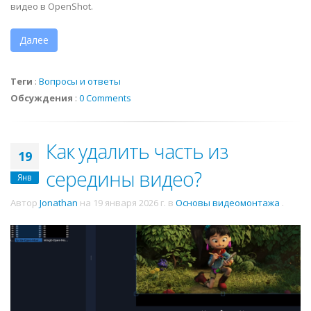
видео в OpenShot.
Далее
Теги
:
Вопросы и ответы
Обсуждения
:
0 Comments
Как удалить часть из
19
середины видео?
Янв
Автор
Jonathan
на
19 января 2026 г.
в
Основы видеомонтажа
.