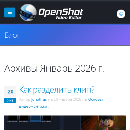
Блог
Архивы Январь 2026 г.
Как разделить клип?
20
Автор
Jonathan
на
20 января 2026 г.
в
Основы
Янв
видеомонтажа
.