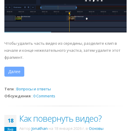
Чтобы удалить часть видео из середины, разделите клип в
начале и конце нежелательного участка, затем удалите этот
фрагмент.
Далее
Теги
:
Вопросы и ответы
Обсуждения
:
0 Comments
Как повернуть видео?
18
Автор
Jonathan
на
18 января 2026 г.
в
Основы
Янв