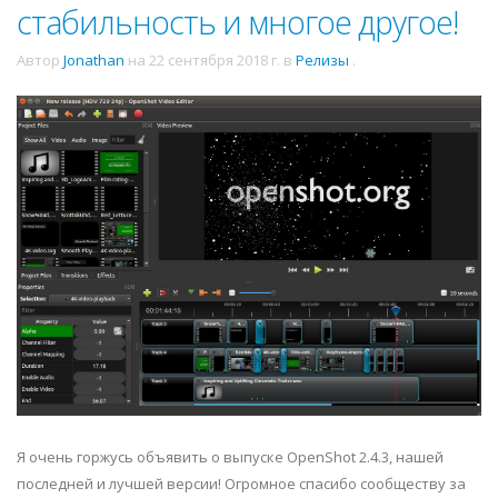
стабильность и многое другое!
Автор
Jonathan
на
22 сентября 2018 г.
в
Релизы
.
Я очень горжусь объявить о выпуске OpenShot 2.4.3, нашей
последней и лучшей версии! Огромное спасибо сообществу за