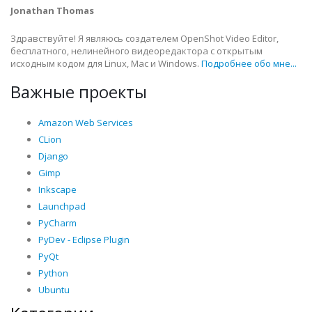
Jonathan Thomas
Здравствуйте! Я являюсь создателем OpenShot Video Editor,
бесплатного, нелинейного видеоредактора с открытым
исходным кодом для Linux, Mac и Windows.
Подробнее обо мне...
Важные проекты
Amazon Web Services
CLion
Django
Gimp
Inkscape
Launchpad
PyCharm
PyDev - Eclipse Plugin
PyQt
Python
Ubuntu