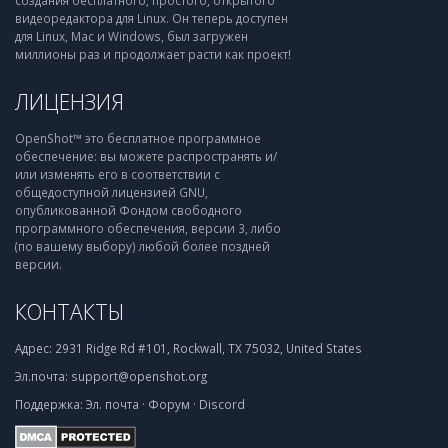
создания бесплатного, простого, открытого
видеоредактора для Linux. Он теперь доступен
для Linux, Mac и Windows, был загружен
миллионы раз и продолжает расти как проект!
ЛИЦЕНЗИЯ
OpenShot™ это бесплатное программное
обеспечение: вы можете распространять и/
или изменять его в соответствии с
общедоступной лицензией GNU,
опубликованной Фондом свободного
программного обеспечения, версии 3, либо
(по вашему выбору) любой более поздней
версии.
КОНТАКТЫ
Адрес:
2931 Ridge Rd #101, Rockwall, TX 75032, United States
Эл.почта:
support@openshot.org
Поддержка:
Эл. почта
·
Форум
·
Discord