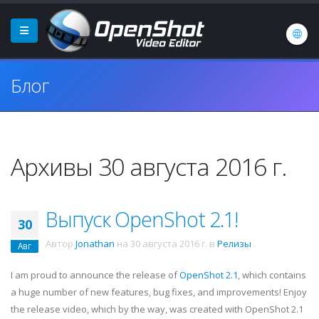
Блог
Архивы 30 августа 2016 г.
Выпуск OpenShot 2.1!
30
Автор
Jonathan
на
30 августа 2016 г.
в
Релизы
.
Авг
I am proud to announce the release of
OpenShot 2.1
, which contains
a huge number of new features, bug fixes, and improvements! Enjoy
the release video, which by the way, was created with OpenShot 2.1