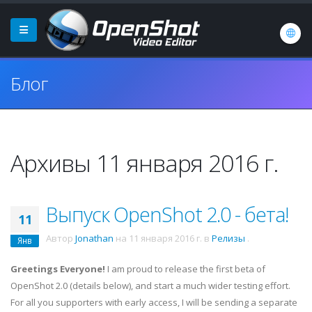
Блог
Архивы 11 января 2016 г.
Выпуск OpenShot 2.0 - бета!
11
Автор
Jonathan
на
11 января 2016 г.
в
Релизы
.
Янв
Greetings Everyone!
I am proud to release the first beta of
OpenShot 2.0 (details below), and start a much wider testing effort.
For all you supporters with early access, I will be sending a separate