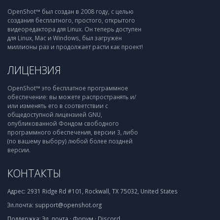
OpenShot™ был создан в 2008 году, с целью
создания бесплатного, простого, открытого
видеоредактора для Linux. Он теперь доступен
для Linux, Mac и Windows, был загружен
миллионы раз и продолжает расти как проект!
ЛИЦЕНЗИЯ
OpenShot™ это бесплатное программное
обеспечение: вы можете распространять и/
или изменять его в соответствии с
общедоступной лицензией GNU,
опубликованной Фондом свободного
программного обеспечения, версии 3, либо
(по вашему выбору) любой более поздней
версии.
КОНТАКТЫ
Адрес:
2931 Ridge Rd #101, Rockwall, TX 75032, United States
Эл.почта:
support@openshot.org
Поддержка:
Эл. почта
·
Форум
·
Discord