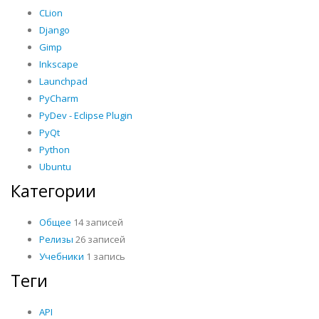
CLion
Django
Gimp
Inkscape
Launchpad
PyCharm
PyDev - Eclipse Plugin
PyQt
Python
Ubuntu
Категории
Общее
14 записей
Релизы
26 записей
Учебники
1 запись
Теги
API