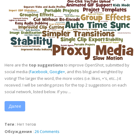
Here are the
top suggestions
to improve OpenShot, submitted by
social media (
Facebook
,
Google+
, and this blog) and weighted by
voting! The larger the word, the more votes (i.e. likes, +'s, etc...) it
received. I will be sending prizes for the top 2 suggestions on each
social network, listed below. If you ...
Далее
Теги
:
Нет тегов
Обсуждения
:
26 Comments