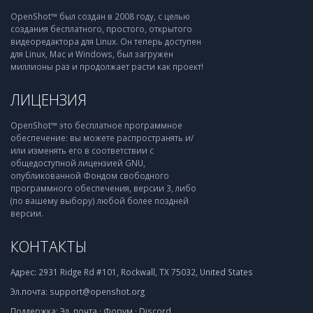
OpenShot™ был создан в 2008 году, с целью
создания бесплатного, простого, открытого
видеоредактора для Linux. Он теперь доступен
для Linux, Mac и Windows, был загружен
миллионы раз и продолжает расти как проект!
ЛИЦЕНЗИЯ
OpenShot™ это бесплатное программное
обеспечение: вы можете распространять и/
или изменять его в соответствии с
общедоступной лицензией GNU,
опубликованной Фондом свободного
программного обеспечения, версии 3, либо
(по вашему выбору) любой более поздней
версии.
КОНТАКТЫ
Адрес:
2931 Ridge Rd #101, Rockwall, TX 75032, United States
Эл.почта:
support@openshot.org
Поддержка:
Эл. почта
·
Форум
·
Discord