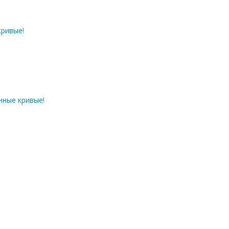
кривые!
нные кривые!