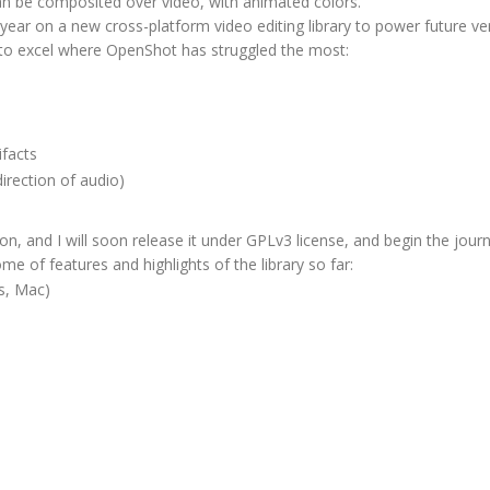
an be composited over video, with animated colors.
year on a new cross-platform video editing library to power future ve
p to excel where OpenShot has struggled the most:
ifacts
irection of audio)
, and I will soon release it under GPLv3 license, and begin the jour
me of features and highlights of the library so far:
s, Mac)