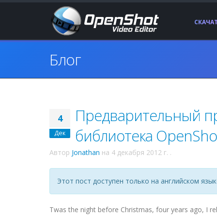
СКАЧА
Блог
Предварительный пр
4
библиотека OpenSho
Дек
Автор
Jonathan
на
4 декабря 2012 г.
.
Этот пост доступен только на английском язык
Twas the night before Christmas, four years ago, I re