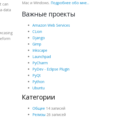
Mac и Windows.
Подробнее обо мне...
t can
ta-data
Важные проекты
Amazon Web Services
CLion
owcasing
Django
aveform
Gimp
Inkscape
Launchpad
PyCharm
PyDev - Eclipse Plugin
PyQt
Python
Ubuntu
Категории
Общее
14 записей
Релизы
26 записей