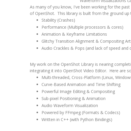
Waveform visualizations c
As many of you know, I've been working for the past 
of OpenShot. This library is built from the ground u
Stability (Crashes)
Performance (Multiple processors & cores)
Animation & Keyframe Limitations
Glitchy Transition Alignment & Compositing Art
Audio Crackles & Pops (and lack of speed and d
My work on the OpenShot Library is nearing completion
integrating it into OpenShot Video Editor. Here are so
Multi-threaded, Cross-Platform (Linux, Window
Curve-Based Animation and Time Shifting
Powerful Image Editing & Compositing
Sub-pixel Positioning & Animation
Audio Waveform Visualization
Powered by FFmpeg (Formats & Codecs)
Written in C++ (with Python Bindings)