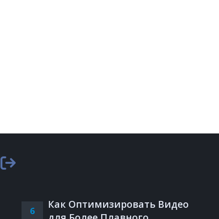
Как Оптимизировать Видео
6
для Более Плавного