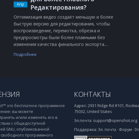
Апр
Редактирования?
Оптимизация видео создаёт меньшую и более
быструю версию для редактирования, чтобы
воспроизведение, перемотка, обрезка и
о
предпросмотры были более плавными без
изменения качества финального экспорта....
Подробнее
ЕНЗИЯ
КОНТАКТЫ
t™ это бесплатное программное
Адрес:
2931 Ridge Rd #101, Rockwal
ение: вы можете
75032, United States
транять и/или изменять его в
Эл.почта:
support@openshot.org
ствии с общедоступной
ей GNU, опубликованной
Поддержка:
Эл. почта
·
Форум
·
Di
свободного программного