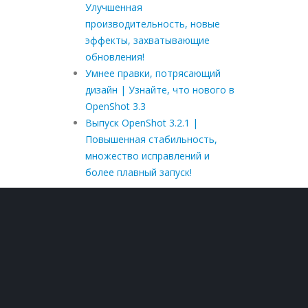
Улучшенная
производительность, новые
эффекты, захватывающие
обновления!
Умнее правки, потрясающий
дизайн | Узнайте, что нового в
OpenShot 3.3
Выпуск OpenShot 3.2.1 |
Повышенная стабильность,
множество исправлений и
более плавный запуск!