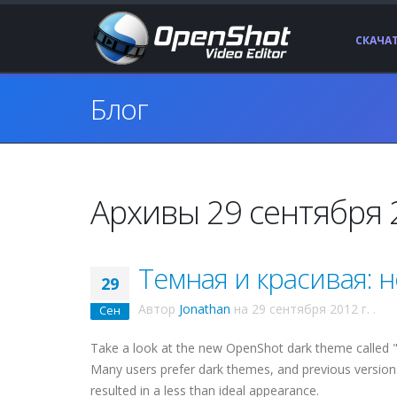
СКАЧА
Блог
Архивы 29 сентября 2
Темная и красивая: 
29
Автор
Jonathan
на
29 сентября 2012 г.
.
Сен
Take a look at the new OpenShot dark theme called "h
Many users prefer dark themes, and previous versions
resulted in a less than ideal appearance.