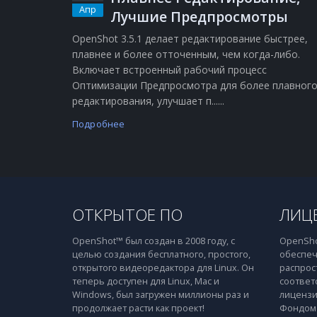
Апр
Лучшие Предпросмотры
OpenShot 3.5.1 делает редактирование быстрее,
плавнее и более отточенным, чем когда-либо.
Включает встроенный рабочий процесс
Оптимизации Предпросмотра для более плавног
редактирования, улучшает п......
Подробнее
ОТКРЫТОЕ ПО
ЛИЦ
OpenShot™ был создан в 2008 году, с
OpenSho
целью создания бесплатного, простого,
обеспеч
открытого видеоредактора для Linux. Он
распрос
теперь доступен для Linux, Mac и
соответ
Windows, был загружен миллионы раз и
лицензи
продолжает расти как проект!
Фондом 