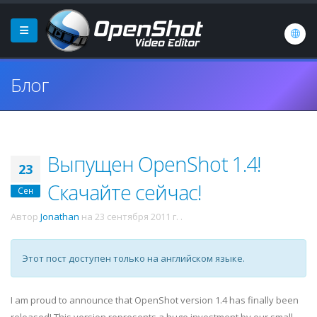
Блог
Выпущен OpenShot 1.4!
23
Скачайте сейчас!
Сен
Автор
Jonathan
на
23 сентября 2011 г.
.
Этот пост доступен только на английском языке.
I am proud to announce that OpenShot version 1.4 has finally been