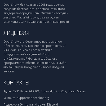
OpenShot™ был создан в 2008 году, с целью
создания бесплатного, простого, открытого
видеоредактора для Linux. Он теперь доступен
для Linux, Mac и Windows, был загружен
миллионы раз и продолжает расти как проект!
ЛИЦЕНЗИЯ
OpenShot™ это бесплатное программное
обеспечение: вы можете распространять и/
или изменять его в соответствии с
общедоступной лицензией GNU,
опубликованной Фондом свободного
программного обеспечения, версии 3, либо
(по вашему выбору) любой более поздней
версии.
КОНТАКТЫ
Адрес:
2931 Ridge Rd #101, Rockwall, TX 75032, United States
Эл.почта:
support@openshot.org
Поддержка:
Эл. почта
·
Форум
·
Discord