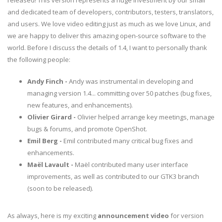
released! This version represents a huge investment by our small
and dedicated team of developers, contributors, testers, translators,
and users. We love video editing just as much as we love Linux, and
we are happy to deliver this amazing open-source software to the
world. Before I discuss the details of 1.4, I want to personally thank
the following people:
Andy Finch -
Andy was instrumental in developing and
managing version 1.4... committing over 50 patches (bug fixes,
new features, and enhancements).
Olivier Girard -
Olivier helped arrange key meetings, manage
bugs & forums, and promote OpenShot.
Emil Berg -
Emil contributed many critical bug fixes and
enhancements.
Maël Lavault -
Maël contributed many user interface
improvements, as well as contributed to our GTK3 branch
(soon to be released).
As always, here is my exciting
announcement video
for version