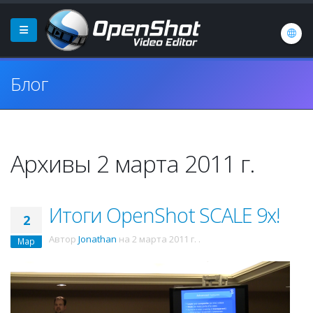
Блог
Архивы 2 марта 2011 г.
Итоги OpenShot SCALE 9x!
2
Автор
Jonathan
на
2 марта 2011 г.
.
Мар