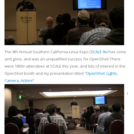
The 9th Annual Southern California Linux Expo (
SCALE 9x
) has come
and gone, and was an unqualified success for OpenShot! There
were 1800+ attendees at SCALE this year, and lots of interest in the
OpenShot booth and my presentation titled "
OpenShot: Lights,
Camera, Action!
".
I