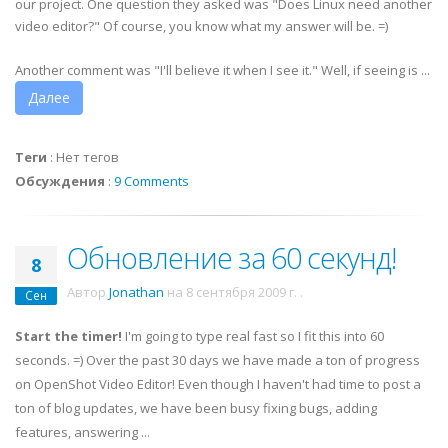
our project. One question they asked was "Does Linux need another
video editor?" Of course, you know what my answer will be. =)
Another comment was "I'll believe it when I see it." Well, if seeing is ...
Далее
Теги
:
Нет тегов
Обсуждения
:
9 Comments
Обновление за 60 секунд!
8
Автор
Jonathan
на
8 сентября 2009 г.
.
Сен
Start the timer!
I'm going to type real fast so I fit this into 60
seconds. =) Over the past 30 days we have made a ton of progress
on OpenShot Video Editor! Even though I haven't had time to post a
ton of blog updates, we have been busy fixing bugs, adding
features, answering ...