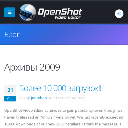
Блог
Архивы 2009
Более 10 000 загрузок!!!
21
Автор
Jonathan
на
21 сентября 2009 г.
.
Сен
OpenShot Video Editor continues to gain popularity, even though we
haven't released an "official" version yet. We just recently exceeded
10,000 downloads of our new .DEB installers!!! I think the message is