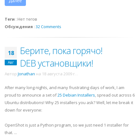
Далее
Теги
:
Нет тегов
Обсуждения
:
32 Comments
Берите, пока горячо!
18
DEB установщики!
Авг
Автор
Jonathan
на
18 августа 2009 г.
.
After many long nights, and many frustrating days of work, I am
proud to announce a set of
25 Debian Installers
, spread out across 6
Ubuntu distributions! Why 25 installers you ask? Well, let me break it
down for everyone:
OpenShot is just a Python program, so we just need 1 installer for
that. ...