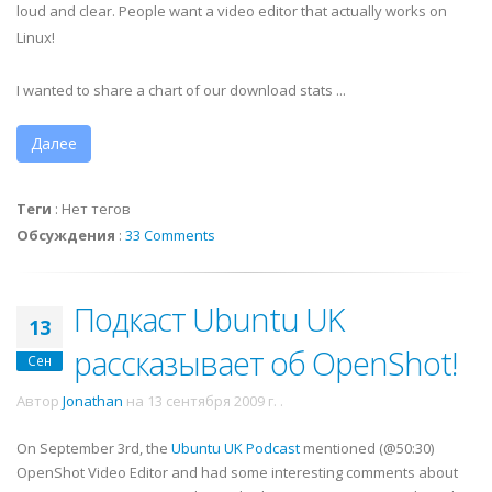
loud and clear. People want a video editor that actually works on
Linux!
I wanted to share a chart of our download stats ...
Далее
Теги
:
Нет тегов
Обсуждения
:
33 Comments
Подкаст Ubuntu UK
13
рассказывает об OpenShot!
Сен
Автор
Jonathan
на
13 сентября 2009 г.
.
On September 3rd, the
Ubuntu UK Podcast
mentioned (@50:30)
OpenShot Video Editor and had some interesting comments about