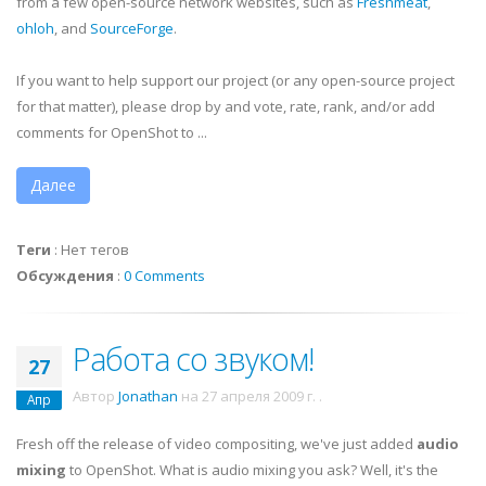
from a few open-source network websites, such as
Freshmeat
,
ohloh
, and
SourceForge
.
If you want to help support our project (or any open-source project
for that matter), please drop by and vote, rate, rank, and/or add
comments for OpenShot to ...
Далее
Теги
:
Нет тегов
Обсуждения
:
0 Comments
Работа со звуком!
27
Автор
Jonathan
на
27 апреля 2009 г.
.
Апр
Fresh off the release of video compositing, we've just added
audio
mixing
to OpenShot. What is audio mixing you ask? Well, it's the