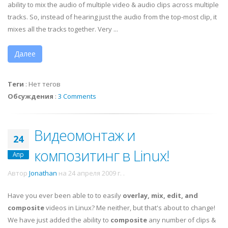
ability to mix the audio of multiple video & audio clips across multiple
tracks. So, instead of hearing just the audio from the top-most clip, it
mixes all the tracks together. Very ...
Далее
Теги
:
Нет тегов
Обсуждения
:
3 Comments
Видеомонтаж и
24
композитинг в Linux!
Апр
Автор
Jonathan
на
24 апреля 2009 г.
.
Have you ever been able to to easily
overlay, mix, edit, and
composite
videos in Linux? Me neither, but that's about to change!
We have just added the ability to
composite
any number of clips &