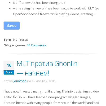
MLT framework has been integrated
A threading framework has been setup to work with MLT (so
OpenShot doesn't freeze while playing videos, creating ...
Далее
Теги
:
Нет тегов
Обсуждения
:
10 Comments
MLT против Gnonlin
16
— начнем!
Мар
Автор
Jonathan
на
16 марта 2009 г.
.
I have now invested many months of my life into designing a video
editor for Linux. I have learned new programming languages,
become friends with many people from around the world, and had