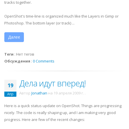
tracks together.
OpenShot's time-line is organized much like the Layers in Gimp or
Photoshop. The bottom layer (or track) ...
Далее
Теги
:
Нет тегов
Обсуждения
:
0 Comments
Дела идут вперед!
19
Автор
Jonathan
на
19 апреля 2009 г.
.
Апр
Here is a quick status update on OpenShot. Things are progressing
nicely. The code is really shaping up, and I am making very good
progress. Here are few of the recent changes: