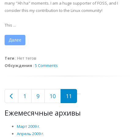
many "Ah ha" moments. I am a huge supporter of FOSS, and I
consider this my contribution to the Linux community!
This ...
Далее
Теги
:
Нет тегов
Обсуждения
:
5 Comments
…
1
9
10
11
Ежемесячные архивы
Март 2009 г.
Апрель 2009 г.