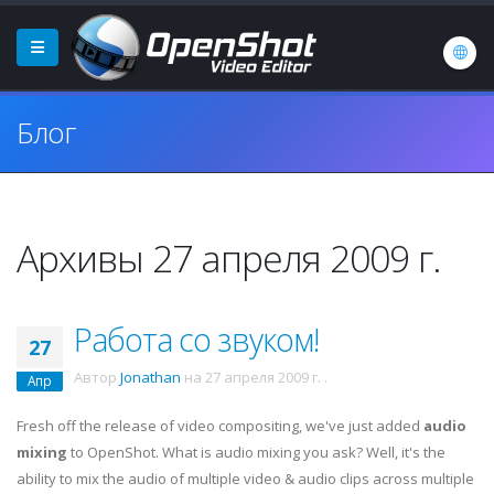
Блог
Архивы 27 апреля 2009 г.
Работа со звуком!
27
Автор
Jonathan
на
27 апреля 2009 г.
.
Апр
Fresh off the release of video compositing, we've just added
audio
mixing
to OpenShot. What is audio mixing you ask? Well, it's the
ability to mix the audio of multiple video & audio clips across multiple