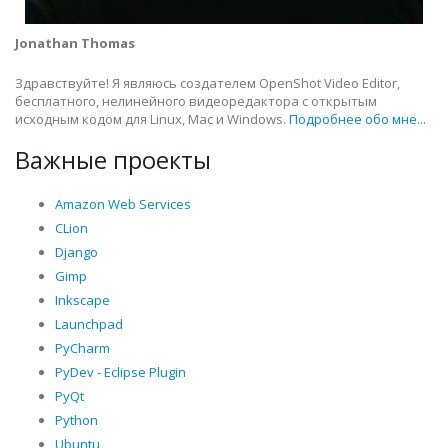
Jonathan Thomas
Здравствуйте! Я являюсь создателем OpenShot Video Editor,
бесплатного, нелинейного видеоредактора с открытым
исходным кодом для Linux, Mac и Windows.
Подробнее обо мне...
Важные проекты
Amazon Web Services
CLion
Django
Gimp
Inkscape
Launchpad
PyCharm
PyDev - Eclipse Plugin
PyQt
Python
Ubuntu