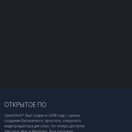
ОТКРЫТОЕ ПО
OpenShot™ был создан в 2008 году, с целью
создания бесплатного, простого, открытого
видеоредактора для Linux. Он теперь доступен
для Linux, Mac и Windows, был загружен