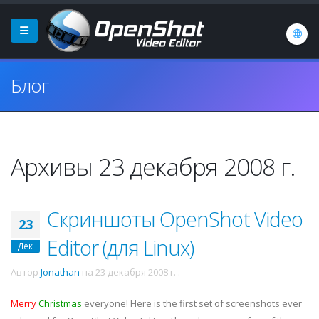
Блог
Архивы 23 декабря 2008 г.
Скриншоты OpenShot Video
23
Editor (для Linux)
Дек
Автор
Jonathan
на
23 декабря 2008 г.
.
Merry
Christmas
everyone! Here is the first set of screenshots ever