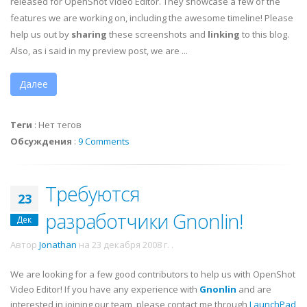
released for OpenShot Video Editor. They showcase a few of the
features we are working on, including the awesome timeline! Please
help us out by
sharing
these screenshots and
linking
to this blog.
Also, as i said in my preview post, we are ...
Далее
Теги
:
Нет тегов
Обсуждения
:
9 Comments
Требуются
23
разработчики Gnonlin!
Дек
Автор
Jonathan
на
23 декабря 2008 г.
.
We are looking for a few good contributors to help us with OpenShot
Video Editor! If you have any experience with
Gnonlin
and are
interested in joining our team, please contact me through
LaunchPad