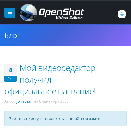
Блог
Мой видеоредактор
8
получил
Сен
официальное название!
Автор
Jonathan
на
8 сентября 2008 г.
.
Этот пост доступен только на английском языке.