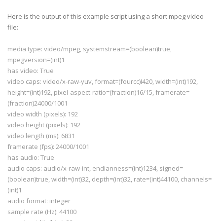
# but WITHOUT ANY WARRANTY; without even the implie
# MERCHANTABILITY or FITNESS FOR A PARTICULAR PURPO
Here is the output of this example script using a short
mpeg
video
# Library General Public License 
for
 more details.
file:
#
# You should have received a copy of the GNU Librar
media type: video/
mpeg
,
systemstream
=(
boolean
)true,
# License along 
with
this
 library; 
if
 not, write to
# Free Software Foundation, Inc., 
59
 Temple Place -
mpegversion
=(int)1
# Boston, MA 
02111
-
1307
, USA.
has video: True
video caps: video/x-raw-
yuv
, format=(
fourcc
)I420, width=(int)192,
height=(int)192, pixel-aspect-ratio=(fraction)16/15,
framerate
=
import
os
(fraction)24000/1001
import
sys
video width (pixels): 192
import
pygtk
video height (pixels): 192
pygtk
.
require
(
'2.0'
)
video length (ms): 6831
import
gobject
framerate
(fps): 24000/1001
gobject
.threads_
init
()
import
pygst
has audio: True
pygst
.
require
(
'0.10'
)
audio caps: audio/x-raw-int,
endianness
=(int)1234, signed=
import
gst
(
boolean
)true, width=(int)32, depth=(int)32, rate=(int)44100, channels=
from 
gst
.extend 
import
 discoverer
(int)1
audio format: integer
def fail(path):
  print 
"error: %r does not appear to be a media fi
sample rate (Hz): 44100
sys
.exit(
1
)