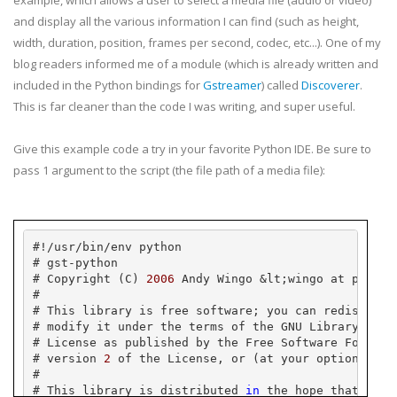
example, which allows a user to select a media file (audio or video)
and display all the various information I can find (such as height,
width, duration, position, frames per second,
codec
, etc...). One of my
blog readers informed me of a module (which is already written and
included in the Python bindings for
Gstreamer
) called
Discoverer
.
This is far cleaner than the code I was writing, and super useful.
Give this example code a try in your favorite Python
IDE
. Be sure to
pass 1 argument to the script (the file path of a media file):
#!/
usr
/bin/
env
 python
# 
gst
-python
# Copyright (C) 
2006
 Andy 
Wingo
 &
lt
;
wingo
 at 
pobox
.
#
# This library is free software; you can redistribu
# modify it under the terms of the GNU Library Gene
# License as published by the Free Software Foundat
# version 
2
 of the License, or (at your option) any
#
# This library is distributed 
in
 the hope that it w