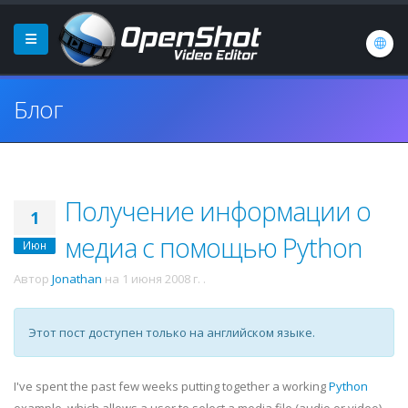
Блог
Получение информации о
1
медиа с помощью Python
Июн
Автор
Jonathan
на
1 июня 2008 г.
.
Этот пост доступен только на английском языке.
I've spent the past few weeks putting together a working
Python