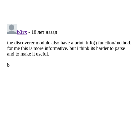
return
 discover(path)
if
 __name__ == 
'__main__'
:
  sys.exit(main(sys.argv))