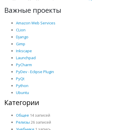
Важные проекты
Amazon Web Services
CLion
Django
Gimp
Inkscape
Launchpad
PyCharm
PyDev - Eclipse Plugin
PyQt
Python
Ubuntu
Категории
Общее
14 записей
Релизы
26 записей
Учебники
1 запись