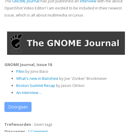
The
GNOME Journal
has just published an
interview
with me about
OpenShot Video Editor! I am excited to be included in their newest
issue, which is all about multimedia on Linux.
GNOME Journal, Issue 18
Pitivi
by Jono Baco
What's new
in Banshee
by Joe 'Zonker' Brockmeier
Boston Summit Recap
by Jason Clinton
An interview ...
Doorgaan
Trefwoorden
:
Geen tags
Discussies
:
1 Comment