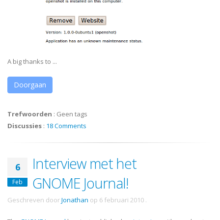
A big thanks to ...
Doorgaan
Trefwoorden
:
Geen tags
Discussies
:
18 Comments
Interview met het
6
GNOME Journal!
Feb
Geschreven door
Jonathan
op
6 februari 2010
.