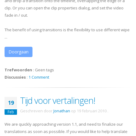
and drop a transition onto the timeline, overlapping the edge of a
clip. Or you can open the clip properties dialog, and set the video
fade in / out.
The benefit of using transitions is the flexibility to use different wipe
...
Doorgaan
Trefwoorden
:
Geen tags
Discussies
:
1 Comment
Tijd voor vertalingen!
19
Geschreven door
Jonathan
op
19 februari 2010
.
Feb
We are quickly approaching version 1.1, and need to finalize our
translations as soon as possible. If you would like to help translate