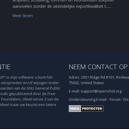
aanvoelen zonder de uiteindelijke exportkwaliteit t......
Meer lezen
NTIE
NEEM CONTACT OP
™ is vrije software: u kunt het
Adres:
2931 Ridge Rd #101, Rockwal
verspreiden en/of wijzigen onder
75032, United States
aarden van de GNU General Public
E-mail:
support@openshot.org
zoals gepubliceerd door de Free
 Foundation, ofwel versie 3 van de
Ondersteuning
E-mail:
·
Forum
·
Dis
 ofwel (naar uw keuze) een latere