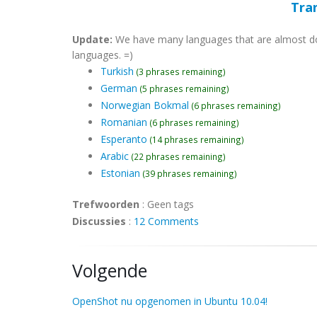
Tra
Update:
We have many languages that are almost don
languages. =)
Turkish
(3 phrases remaining)
German
(5 phrases remaining)
Norwegian Bokmal
(6 phrases remaining)
Romanian
(6 phrases remaining)
Esperanto
(14 phrases remaining)
Arabic
(22 phrases remaining)
Estonian
(39 phrases remaining)
Trefwoorden
:
Geen tags
Discussies
:
12 Comments
Volgende
OpenShot nu opgenomen in Ubuntu 10.04!