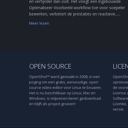
en verfijnder dan ooit. Het voegt een ingebouwde
Optimaliseer Voorbeeld workflow toe voor soepeler
bewerken, verbetert de prestaties en reactieve......
Meer lezen
OPEN SOURCE
LICE
OpenShot™ werd gemaakt in 2008, in een
OpenShot
poging om een gratis, eenvoudige, open
opnieuw 
source video-editor voor Linux te bouwen.
de voorw
Het is nu beschikbaar op Linux, Mac en
License 
Windows, is miljoenen keren gedownload
Software
en blijft als project groeien!
Licentie,
versie.