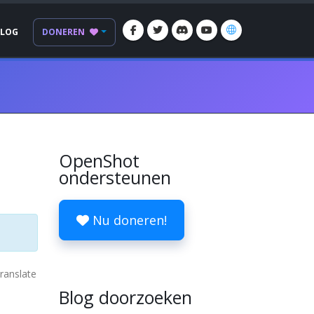
BLOG
DONEREN
OpenShot
ondersteunen
Nu doneren!
translate
Blog doorzoeken