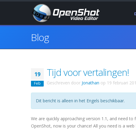
Blog
Tijd voor vertalingen!
19
Geschreven door
Jonathan
op
19 februari 20
Feb
Dit bericht is alleen in het Engels beschikbaar.
We are quickly approaching version 1.1, and need to fi
OpenShot, now is your chance! All you need is a we