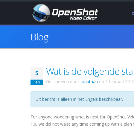
Blog
Wat is de volgende stap
5
Geschreven door
Jonathan
op
5 februari 201
Feb
Dit bericht is alleen in het Engels beschikbaar.
For anyone wondering what is next for OpenShot Video 
1.0, we did not waist any time coming up with a plan f