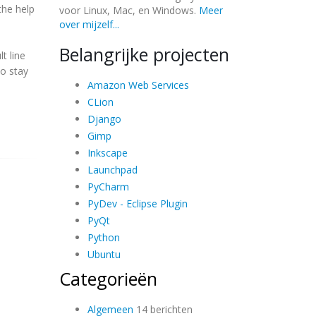
the help
voor Linux, Mac, en Windows.
Meer
over mijzelf...
Belangrijke projecten
t line
so stay
Amazon Web Services
CLion
Django
Gimp
Inkscape
Launchpad
PyCharm
PyDev - Eclipse Plugin
PyQt
Python
Ubuntu
Categorieën
Algemeen
14 berichten