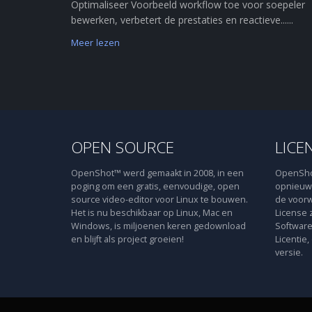
Optimaliseer Voorbeeld workflow toe voor soepeler
bewerken, verbetert de prestaties en reactieve......
Meer lezen
OPEN SOURCE
LICE
OpenShot™ werd gemaakt in 2008, in een
OpenShot
poging om een gratis, eenvoudige, open
opnieuw 
source video-editor voor Linux te bouwen.
de voorw
Het is nu beschikbaar op Linux, Mac en
License 
Windows, is miljoenen keren gedownload
Software
en blijft als project groeien!
Licentie,
versie.