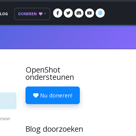
BLOG
DONEREN
OpenShot
ondersteunen
Nu doneren!
ersion
Blog doorzoeken