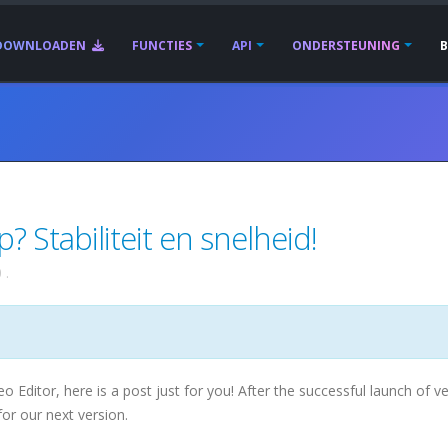
DOWNLOADEN
FUNCTIES
API
ONDERSTEUNING
? Stabiliteit en snelheid!
0
.
Editor, here is a post just for you! After the successful launch of v
or our next version.