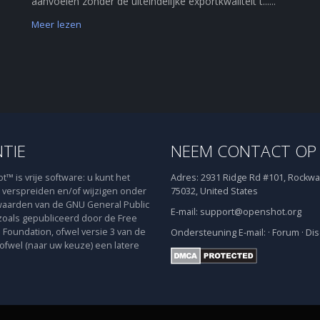
aanvoelen zonder de uiteindelijke exportkwaliteit t......
Meer lezen
NTIE
NEEM CONTACT OP
™ is vrije software: u kunt het
Adres:
2931 Ridge Rd #101, Rockwal
verspreiden en/of wijzigen onder
75032, United States
aarden van de GNU General Public
E-mail:
support@openshot.org
zoals gepubliceerd door de Free
 Foundation, ofwel versie 3 van de
Ondersteuning
E-mail:
·
Forum
·
Dis
 ofwel (naar uw keuze) een latere