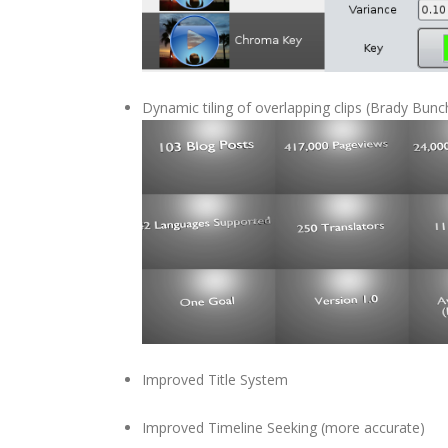
Dynamic tiling of overlapping clips (Brady Bunch
Improved Title System
Improved Timeline Seeking (more accurate)