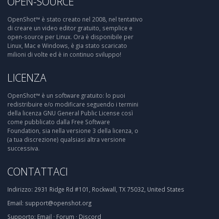
OPEN-SOURCE
OpenShot™ è stato creato nel 2008, nel tentativo
di creare un video editor gratuito, semplice e
open-source per Linux. Ora è disponibile per
Linux, Mac e Windows, è gia stato scaricato
milioni di volte ed è in continuo sviluppo!
LICENZA
OpenShot™ è un software gratuito: lo puoi
redistribuire e/o modificare seguendo i termini
della licenza GNU General Public License così
come pubblicato dalla Free Software
Foundation, sia nella versione 3 della licenza, o
(a tua discrezione) qualsiasi altra versione
successiva.
CONTATTACI
Indirizzo:
2931 Ridge Rd #101, Rockwall, TX 75032, United States
Email:
support@openshot.org
Supporto:
Email
·
Forum
·
Discord