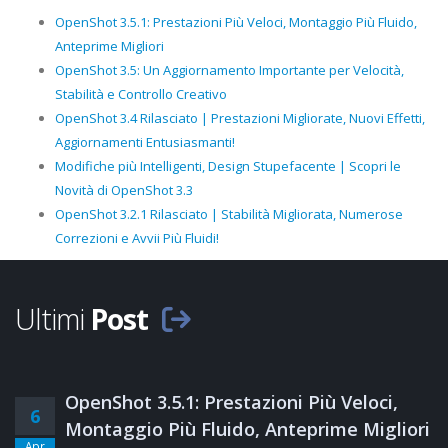
OpenShot 3.5.1: Prestazioni Più Veloci, Montaggio Più Fluido,
Anteprime Migliori
OpenShot 3.5: Un Aggiornamento Importante per Velocità,
Stabilità e Controllo Creativo
OpenShot 3.4 Rilasciato | Prestazioni Migliorate, Nuovi Effetti,
Aggiornamenti Entusiasmanti!
Modifiche più Intelligenti, Design Stupefacente | Scopri le
Novità di OpenShot 3.3
OpenShot 3.2.1 Rilasciato | Stabilità Migliorata, Numerose
Correzioni e Avvii Più Fluidi!
Ultimi
Post
OpenShot 3.5.1: Prestazioni Più Veloci,
6
Montaggio Più Fluido, Anteprime Migliori
Apr