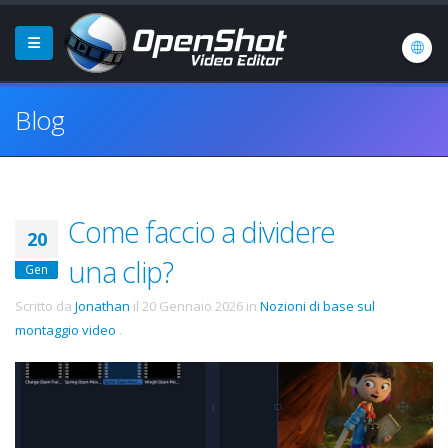
Blog
Come faccio a dividere
20
una clip?
Gen
Scritto da
Jonathan
il
20 Gennaio 2026
in
Nozioni di base sul
montaggio video
.