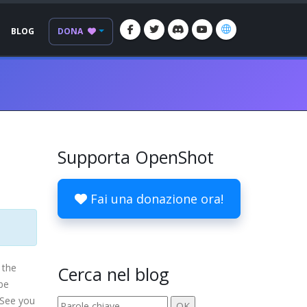
BLOG
DONA
Supporta OpenShot
Fai una donazione ora!
 the
Cerca nel blog
 be
 See you