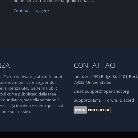
fluide senza modificare la qualità final......
Continua a leggere
NZA
CONTATTACI
™ è un software gratuito: lo puoi
Indirizzo:
2931 Ridge Rd #101, Rockw
buire e/o modificare seguendo i
75032, United States
della licenza GNU General Public
Email:
support@openshot.org
così come pubblicato dalla Free
 Foundation, sia nella versione 3
Supporto:
Email
·
Forum
·
Discord
enza, o (a tua discrezione) qualsiasi
sione successiva.