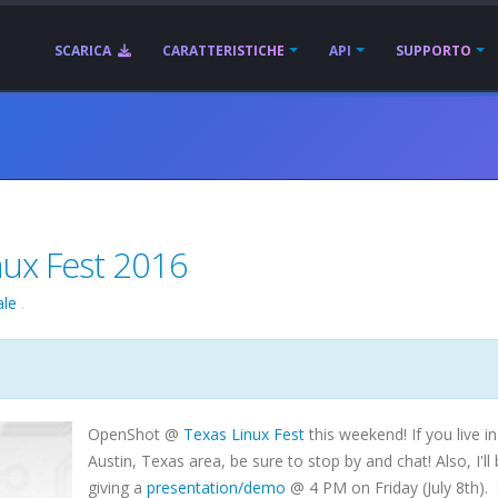
SCARICA
CARATTERISTICHE
API
SUPPORTO
ux Fest 2016
ale
.
OpenShot @
Texas Linux Fest
this weekend! If you live in
Austin, Texas area, be sure to stop by and chat! Also, I'll
giving a
presentation/demo
@ 4 PM on Friday (July 8th).