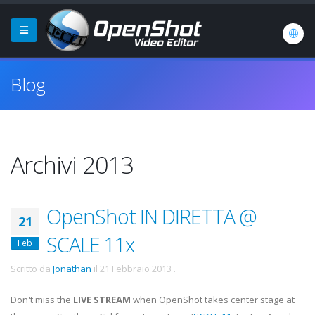
Blog
Archivi 2013
OpenShot IN DIRETTA @
21
SCALE 11x
Feb
Scritto da
Jonathan
il
21 Febbraio 2013
.
Don't miss the
LIVE STREAM
when OpenShot takes center stage at