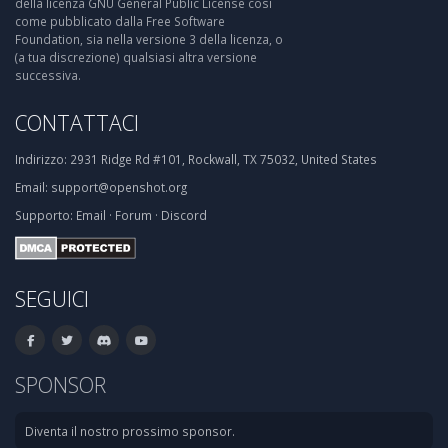
della licenza GNU General Public License così
come pubblicato dalla Free Software
Foundation, sia nella versione 3 della licenza, o
(a tua discrezione) qualsiasi altra versione
successiva.
CONTATTACI
Indirizzo:
2931 Ridge Rd #101, Rockwall, TX 75032, United States
Email:
support@openshot.org
Supporto:
Email
·
Forum
·
Discord
SEGUICI
SPONSOR
Diventa il nostro prossimo sponsor.