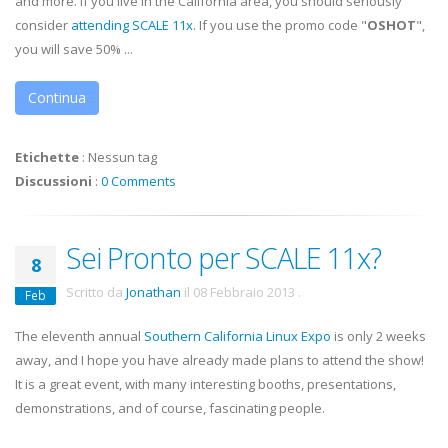
and more. If you live in the California area, you should seriously
consider
attending SCALE 11x
. If you use the promo code "
OSHOT
",
you will save 50% ...
Continua
Etichette
:
Nessun tag
Discussioni
:
0 Comments
Sei Pronto per SCALE 11x?
8
Scritto da
Jonathan
il
08 Febbraio 2013
.
Feb
The eleventh annual
Southern California Linux Expo
is only 2 weeks
away, and I hope you have already made plans to attend the show!
It is a great event, with many interesting booths, presentations,
demonstrations, and of course, fascinating people.