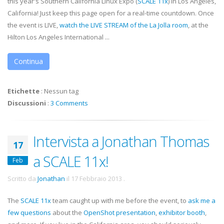
this year's Southern California Linux Expo (
SCALE 11x
) in Los Angeles,
California! Just keep this page open for a real-time countdown. Once
the event is LIVE,
watch the LIVE STREAM of the La Jolla room
, at the
Hilton Los Angeles International ...
Continua
Etichette
:
Nessun tag
Discussioni
:
3 Comments
Intervista a Jonathan Thomas
17
a SCALE 11x!
Feb
Scritto da
Jonathan
il
17 Febbraio 2013
.
The
SCALE 11x
team caught up with me before the event, to
ask me a
few questions
about the
OpenShot presentation
,
exhibitor booth
,