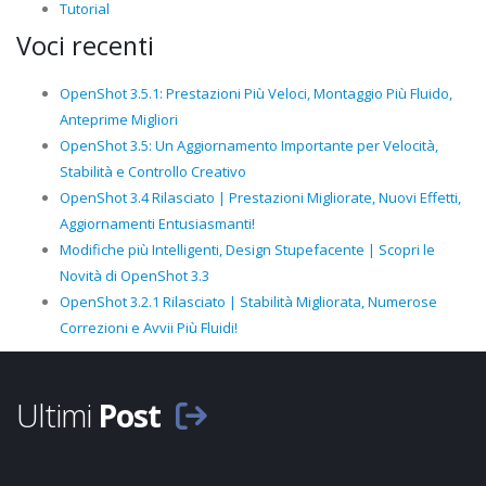
Tutorial
Voci recenti
OpenShot 3.5.1: Prestazioni Più Veloci, Montaggio Più Fluido,
Anteprime Migliori
OpenShot 3.5: Un Aggiornamento Importante per Velocità,
Stabilità e Controllo Creativo
OpenShot 3.4 Rilasciato | Prestazioni Migliorate, Nuovi Effetti,
Aggiornamenti Entusiasmanti!
Modifiche più Intelligenti, Design Stupefacente | Scopri le
Novità di OpenShot 3.3
OpenShot 3.2.1 Rilasciato | Stabilità Migliorata, Numerose
Correzioni e Avvii Più Fluidi!
Ultimi
Post