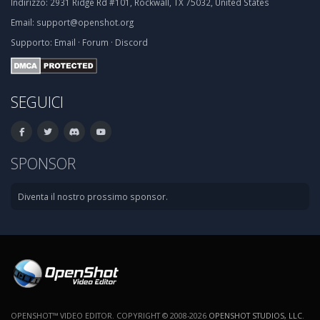
Indirizzo:
2931 Ridge Rd #101, Rockwall, TX 75032, United States
Email:
support@openshot.org
Supporto:
Email
·
Forum
·
Discord
SEGUICI
SPONSOR
Diventa il nostro prossimo sponsor.
OPENSHOT™ VIDEO EDITOR. COPYRIGHT © 2008-2026
OPENSHOT STUDIOS, LLC
.