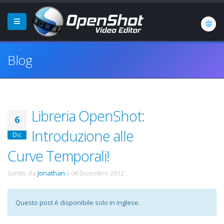
Blog
Libreria OpenShot:
6
Introduzione alle
Dic
Curve Temporali!
Scritto da
Jonathan
il
06 Dicembre 2012
.
Questo post è disponibile solo in inglese.